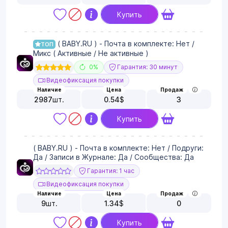
Купить
( BABY.RU ) - Почта в комплекте: Нет /
ТОП
Микс ( Активные / Не активные )
0%
Гарантия: 30 минут
Видеофиксация покупки
Наличие
Цена
Продаж
2987
шт.
0.54
$
3
Купить
( BABY.RU ) - Почта в комплекте: Нет / Подруги:
Да / Записи в Журнале: Да / Сообщества: Да
Гарантия: 1 час
Видеофиксация покупки
Наличие
Цена
Продаж
9
шт.
1.34
$
0
Купить