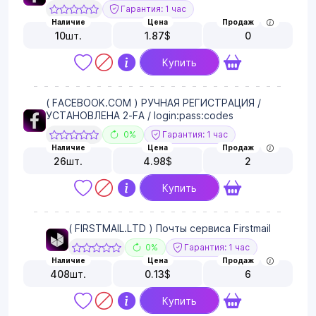
Гарантия: 1 час
Наличие
Цена
Продаж
10
шт.
1.87
$
0
Купить
( FACEBOOK.COM ) РУЧНАЯ РЕГИСТРАЦИЯ /
УСТАНОВЛЕНА 2-FA / login:pass:codes
0%
Гарантия: 1 час
Наличие
Цена
Продаж
26
шт.
4.98
$
2
Купить
( FIRSTMAIL.LTD ) Почты сервиса Firstmail
0%
Гарантия: 1 час
Наличие
Цена
Продаж
408
шт.
0.13
$
6
Купить