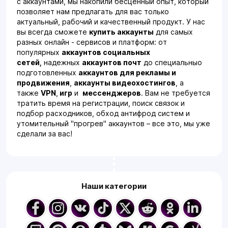
с аккаунтами, мы накопили бесценный опыт, который
позволяет нам предлагать для вас только
актуальный, рабочий и качественный продукт. У нас
вы всегда сможете
купить аккаунты
для самых
разных онлайн - сервисов и платформ: от
популярных
аккаунтов социальных
сетей,
надежных
аккаунтов почт
до специальныо
подготовленных
аккаунтов для рекламы и
продвижения
,
аккаунты видеохостингов
, а
также
VPN
,
игр
и
мессенджеров
. Вам не требуется
тратить время на регистрации, поиск связок и
подбор расходников, обход антифрод систем и
утомительный "прогрев" аккаунтов – все это, мы уже
сделали за вас!
Широкий выбор и
разнообразие
Наши категории
За годы нашей деятельности мы изучили рынок вдоль
и поперек, чтобы собрать на Accs-Shop.com самый
полный и разнообразный каталог аккаунтов. Мы