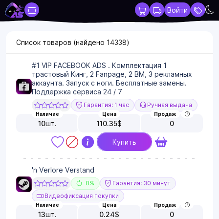
Войти
Список товаров (найдено
14338
)
#1 VIP FACEBOOK ADS . Комплектация 1
трастовый Кинг, 2 Fanpage, 2 BM, 3 рекламных
аккаунта. Запуск с ноги. Бесплатные замены.
Поддержка сервиса 24 / 7
Гарантия: 1 час
Ручная выдача
Наличие
Цена
Продаж
10
шт.
110.35
$
0
Купить
'n Verlore Verstand
0%
Гарантия: 30 минут
Видеофиксация покупки
Наличие
Цена
Продаж
13
шт.
0.24
$
0