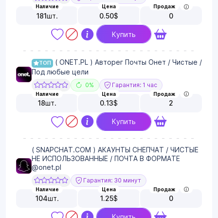
Наличие
Цена
Продаж
181
шт.
0.50
$
0
Купить
( ONET.PL ) Авторег Почты Онет / Чистые /
ТОП
Под любые цели
0%
Гарантия: 1 час
Наличие
Цена
Продаж
18
шт.
0.13
$
2
Купить
( SNAPCHAT.COM ) АКАУНТЫ СНЕПЧАТ / ЧИСТЫЕ
НЕ ИСПОЛЬЗОВАННЫЕ / ПОЧТА В ФОРМАТЕ
@onet.pl
Гарантия: 30 минут
Наличие
Цена
Продаж
104
шт.
1.25
$
0
Купить