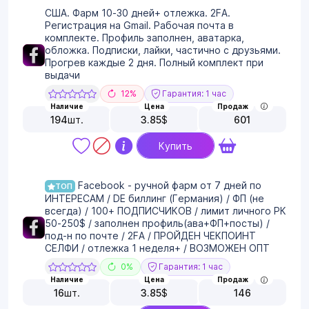
США. Фарм 10-30 дней+ отлежка. 2FA.
Регистрация на Gmail. Рабочая почта в
комплекте. Профиль заполнен, аватарка,
обложка. Подписки, лайки, частично с друзьями.
Прогрев каждые 2 дня. Полный комплект при
выдачи
12%
Гарантия: 1 час
Наличие
Цена
Продаж
194
шт.
3.85
$
601
Купить
Facebook - ручной фарм от 7 дней по
ТОП
ИНТЕРЕСАМ / DE биллинг (Германия) / ФП (не
всегда) / 100+ ПОДПИСЧИКОВ / лимит личного РК
50-250$ / заполнен профиль(ава+ФП+посты) /
под-н по почте / 2FA / ПРОЙДЕН ЧЕКПОИНТ
СЕЛФИ / отлежка 1 неделя+ / ВОЗМОЖЕН ОПТ
0%
Гарантия: 1 час
Наличие
Цена
Продаж
16
шт.
3.85
$
146