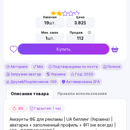
Наличие
Цена
19
шт.
3.82
$
Мин. заказ
Продаж
1
шт.
112
Купить
Автореги
Mix
Подтверждены по почте
Полное
Загружен аватар
Украина
Год: 2025
Друзей/Подписчиков: 100
Активирована 2FA
Описание товара
Правила использования
8%
Гарантия: 1 час
Аккаунты ФБ для рекламы | UA биллинг (Украина) |
аватарка + заполненный профиль + ФП (не всегда) |