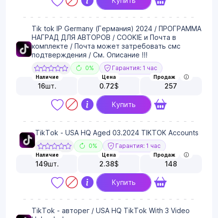
Купить
Tik tok IP Germany (Германия) 2024 / ПРОГРАММА
НАГРАД ДЛЯ АВТОРОВ / COOKIE и Почта в
комплекте / Почта может затребовать смс
подтверждения / См. Описание !!!
0%
Гарантия: 1 час
Наличие
Цена
Продаж
16
шт.
0.72
$
257
Купить
TikTok - USA HQ Aged 03.2024 TIKTOK Accounts
0%
Гарантия: 1 час
Наличие
Цена
Продаж
149
шт.
2.38
$
148
Купить
TikTok - авторег / USA HQ TikTok With 3 Video