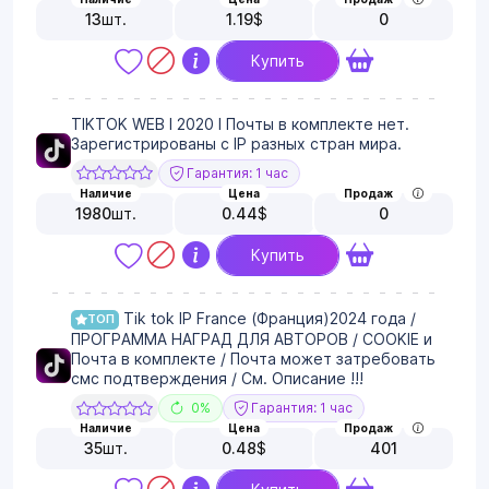
13
шт.
1.19
$
0
Купить
TIKTOK WEB I 2020 I Почты в комплекте нет.
Зарегистрированы с IP разных стран мира.
Гарантия: 1 час
Наличие
Цена
Продаж
1980
шт.
0.44
$
0
Купить
Tik tok IP France (Франция)2024 года /
ТОП
ПРОГРАММА НАГРАД ДЛЯ АВТОРОВ / COOKIE и
Почта в комплекте / Почта может затребовать
смс подтверждения / См. Описание !!!
0%
Гарантия: 1 час
Наличие
Цена
Продаж
35
шт.
0.48
$
401