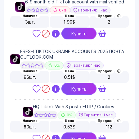
6-9 month old TikTok account with mail verified
67%
Гарантия: 1 час
Наличие
Цена
Продаж
3
шт.
1.90
$
2
Купить
FRESH TIKTOK UKRAINE ACCOUNTS 2025 ПОЧТА
OUTLOOK.COM
0%
Гарантия: 1 час
Наличие
Цена
Продаж
96
шт.
0.51
$
2
Купить
HQ Tiktok With 3 post / EU IP / Cookies
0%
Гарантия: 1 час
Наличие
Цена
Продаж
80
шт.
0.53
$
112
Купить