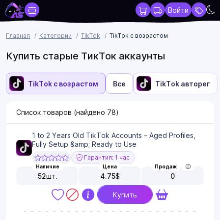
Войти
Главная
Категории
TikTok
TikTok с возрастом
Купить старые ТикТок аккаунты
TikTok с возрастом
Все
TikTok авторег
Список товаров (найдено
78
)
1 to 2 Years Old TikTok Accounts – Aged Profiles,
Fully Setup &amp; Ready to Use
Гарантия: 1 час
Наличие
Цена
Продаж
52
шт.
4.75
$
0
Купить