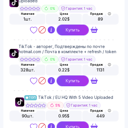
Uploaded
0%
Гарантия: 1 час
Наличие
Цена
Продаж
1
шт.
2.02
$
89
Купить
TikTok - авторег, Подтверждены по почте
hotmail.com / Почта в комплекте + refresh / token
0%
Гарантия: 1 час
Наличие
Цена
Продаж
328
шт.
0.22
$
1131
Купить
TikTok / EU HQ With 5 Video Uploaded
ТОП
5%
Гарантия: 1 час
Наличие
Цена
Продаж
90
шт.
0.95
$
449
Купить