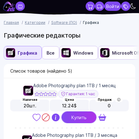
Войти
Главная
Категории
Software (ПО)
Графика
Графические редакторы
Графика
Все
Windows
Microsoft Of
Список товаров (найдено
5
)
Adobe Photography plan 1TB / 1 месяц
Гарантия: 1 час
Наличие
Цена
Продаж
20
шт.
12.24
$
0
Купить
Adobe Photography plan 1TB / 3 месяца