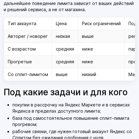
дальнейшее поведение лимита зависит от ваших действий
и решений сервиса, а не от магазина.
Тип аккаунта
Цена
Риск ограничений
Под 
Авторег / новорег
низкая
выше
реги
С возрастом
средняя
ниже
парс
Прогретые
средняя
ниже
прог
Со сплит-лимитом
выше
низкий
Марк
Под какие задачи и для кого
покупки в рассрочку на Яндекс Маркете и в сервисах
Яндекса в пределах доступного лимита;
база под самостоятельное повышение сплит-лимита
прогревом;
рабочие связки, где нужен готовый аккаунт Яндекс со
Сплитом без ожидания одобрения с нуля.