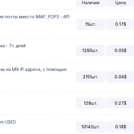
Наличие
Цена
ия почты вместо IMAP, POP3 - API
15
шт.
0.17
$
ка - 7+ дней
1293
шт.
0.03
$
ы на MIX IP адреса, с помощью
2151
шт.
0.04
$
128
шт.
0.27
$
om USED
10142
шт.
0.18
$