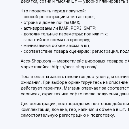
десятки, сотни и тысячи шт — удобно планировать з
Что проверить перед покупкой:
- способ регистрации и тип авторег;
- страна и домен почты GMX;
- активированы ли IMAP, POP3, SMTP;
- дополнительные параметры: пол или mix;
- гарантийное время на проверку;
- минимальный объём заказа в шт;
- соответствие товара сценарию: регистрация, под
Accs-Shop.com — маркетплейс цифровых товаров с 
маркетплейса: https://accs-shop.com/.
После оплаты заказ становится доступен для скачива
ожидания. При выборе ориентируйтесь на описание к
действует гарантия. Магазин отвечает за соответс
сервисах, скриптах или софте после получения данн
Для регистрации, подтверждения почтовых действий
комплектации, домена, гео, наличия и объёма в шт.
самостоятельную регистрацию и подготовку.