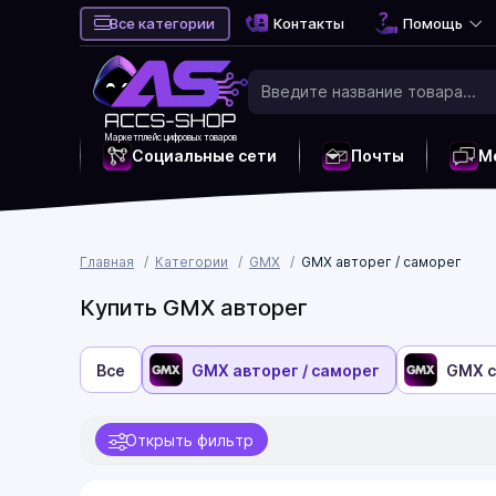
Все категории
Контакты
Помощь
Маркетплейс цифровых товаров
Социальные сети
Почты
М
Главная
Категории
GMX
GMX авторег / саморег
Купить GMX авторег
Все
GMX авторег / саморег
GMX с
Открыть фильтр