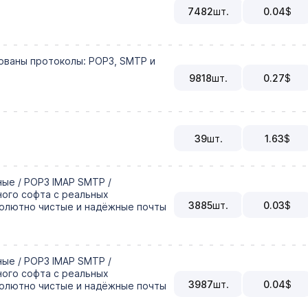
7482
шт.
0.04
$
рованы протоколы: POP3, SMTP и
9818
шт.
0.27
$
39
шт.
1.63
$
ые / POP3 IMAP SMTP /
ного софта с реальных
3885
шт.
0.03
$
солютно чистые и надёжные почты
ые / POP3 IMAP SMTP /
ного софта с реальных
3987
шт.
0.04
$
солютно чистые и надёжные почты