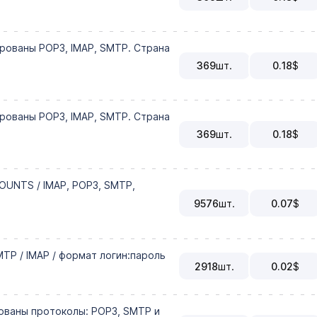
рованы POP3, IMAP, SMTP. Страна
369
шт.
0.18
$
рованы POP3, IMAP, SMTP. Страна
369
шт.
0.18
$
UNTS / IMAP, POP3, SMTP,
9576
шт.
0.07
$
SMTP / IMAP / формат логин:пароль
2918
шт.
0.02
$
рованы протоколы: POP3, SMTP и