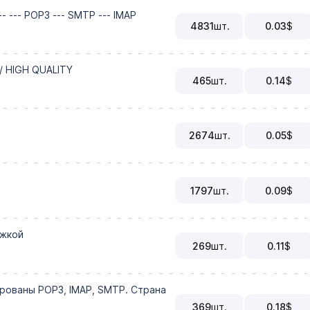
 --- POP3 --- SMTP --- IMAP
4831
шт.
0.03
$
/ HIGH QUALITY
465
шт.
0.14
$
2674
шт.
0.05
$
1797
шт.
0.09
$
ежкой
269
шт.
0.11
$
рованы POP3, IMAP, SMTP. Страна
369
шт.
0.18
$