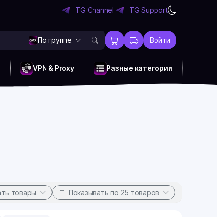
TG Channel
TG Support
По группе
Войти
c
VPN & Proxy
Разные категории
ать товары
Показывать
по 25 товаров