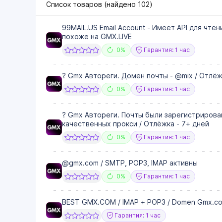
Список товаров (найдено
102
)
99MAIL.US Email Account - Имеет API для чтен
похоже на GMX.LIVE
0%
Гарантия: 1 час
? Gmx Автореги. Домен почты - @mix / Отлёж
0%
Гарантия: 1 час
? Gmx Автореги. Почты были зарегистрирован
качественных прокси / Отлёжка - 7+ дней
0%
Гарантия: 1 час
@gmx.com / SMTP, POP3, IMAP активны
0%
Гарантия: 1 час
BEST GMX.COM / IMAP + POP3 / Domen Gmx.c
Гарантия: 1 час