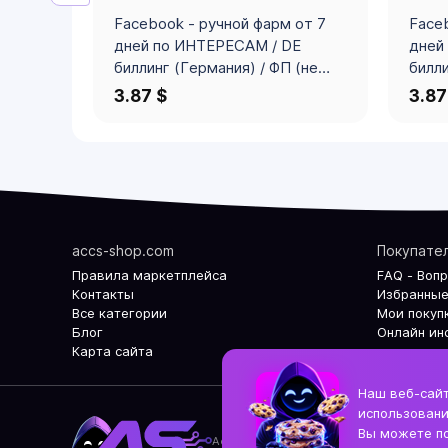
Facebook - ручной фарм от 7
Faceb
дней по ИНТЕРЕСАМ / DE
дней
биллинг (Германия) / ФП (не
билли
всегда) / 100+ ПОДПИСЧИКОВ
/ 10
3.87 $
3.87
/ лимит личного РК 50-250$ /
лично
заполнен
проф
профиль(ава+ФП+посты) / под-
почта
н по почте / 2FA / ПРОЙДЕН
ПРОЙ
ЧЕКПОИНТ СЕЛФИ / отлежка 1
отлеж
неделя+ / ВОЗМОЖЕН ОПТ
ВОЗ
accs-shop.com
Покупате
Правила маркетплейса
FAQ - Воп
Контакты
Избранные
Все категории
Мои покуп
Блог
Онлайн ин
Карта сайта
Наш веб-сайт
использовани
Вы можете по
Accs-shop.com - Интернет магазин акк