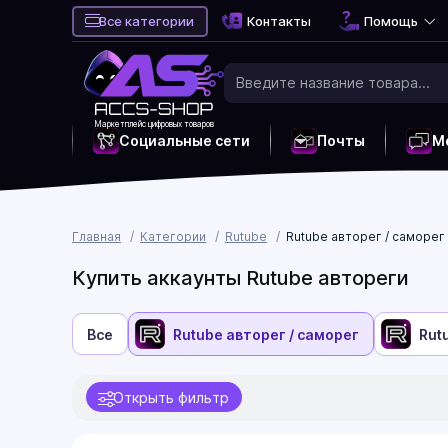
Все категории
Контакты
Помощь
Маркетплейс цифровых товаров
Социальные сети
Почты
М
Главная
Категории
Rutube
Rutube авторег / саморег
Купить аккаунты Rutube автореги
Все
Rutube авторег / саморег
Rut
Открыть фильтр