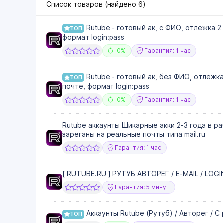
Список товаров (найдено
6
)
Rutube - готовый ак, c ФИО, отлежка 
ТОП
формат login:pass
0%
Гарантия: 1 час
Rutube - готовый ак, без ФИО, отлежк
ТОП
почте, формат login:pass
0%
Гарантия: 1 час
Rutube аккаунты Шикарные акки 2-3 года в р
зареганы на реальные почты типа mail.ru
Гарантия: 1 час
[ RUTUBE.RU ] РУТУБ АВТОРЕГ / E-MAIL / LO
Гарантия: 5 минут
Аккаунты Rutube (Рутуб) / Авторег / С
ТОП