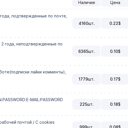
Наличие
Цена
2 года, подтвержденные по почте,
4160
шт.
0.22
$
а 2 года, неподтвержденные по
6365
шт.
0.10
$
аботе(подписки лайки комменты),
1779
шт.
0.17
$
GIN:PASSWORD:E-MAIL:PASSWORD
225
шт.
0.18
$
 рабочей почтой / С cookies
999
шт.
0.08
$