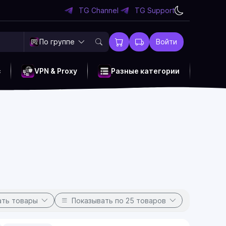
TG Channel
TG Support
По группе
Войти
c
VPN & Proxy
Разные категории
ать товары
Показывать
по 25 товаров