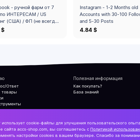
ook - ручной фарм от 7
Instagram - 1-2 Months old
 по ИНТЕРЕСАМ / US
Accounts with 30-100 Foll
нг (США) / ФП (не всегда)
and 5-30 Posts
0+ ПОДПИСЧИКОВ / лимит
 $
4.84 $
го РК 50-250$ / заполнен
иль(ава+ФП+посты) /
 в комплекте / 2FA /
ДЕН ЧЕКПОИНТ СЕЛФИ /
ка 1 неделя+ /
МОЖЕН ОПТ
лю
Полезная информация
рос/Ответ
Как покупать?
 товары
База знаний
ки
струменты
 использует cookie-файлы для улучшения пользовательского опыт
е сайта accs-shop.com, вы соглашаетесь с
Политикой использован
менять настройки cookies в вашем браузере. Спасибо за понимани
По
аунтов