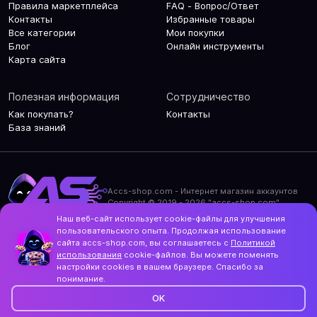
Правила маркетплейса
FAQ - Вопрос/Ответ
Контакты
Избранные товары
Все категории
Мои покупки
Блог
Онлайн инструменты
Карта сайта
Полезная информация
Сотрудничество
Как покупать?
Контакты
База знаний
Accs-shop.com - Интернет магазин аккаунтов
Copyright © 2019 - 2026 "accs-shop.com"
Наш веб-сайт использует cookie-файлы для улучшения
Политика конфиденциальности
пользовательского опыта. Продолжая использование
Политика использования cookie-файлов
сайта accs-shop.com, вы соглашаетесь с
Политикой
Контакты и актуальный адрес сайта
использования
cookie-файлов. Вы можете поменять
Structo
настройки cookies в вашем браузере. Спасибо за
Дизайн и разработка
понимание.
OK
Фильтр