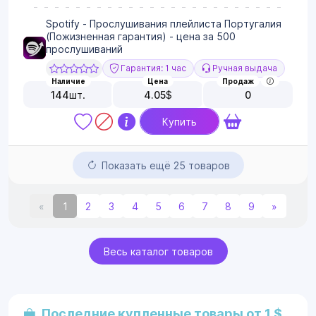
Spotify - Прослушивания плейлиста Португалия
(Пожизненная гарантия) - цена за 500
прослушиваний
Гарантия: 1 час
Ручная выдача
Наличие
Цена
Продаж
144
шт.
4.05
$
0
Купить
Показать ещё 25 товаров
«
1
2
3
4
5
6
7
8
9
»
Весь каталог товаров
Последние купленные товары от 1 $