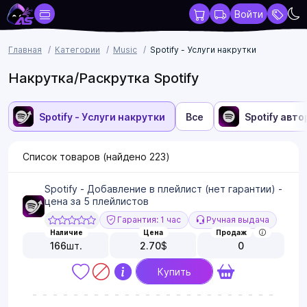
Войти
Главная
Категории
Music
Spotify - Услуги накрутки
Накрутка/Раскрутка Spotify
Spotify - Услуги накрутки
Все
Spotify авто
Список товаров (найдено
223
)
Spotify - Добавление в плейлист (нет гарантии) -
цена за 5 плейлистов
Гарантия: 1 час
Ручная выдача
Наличие
Цена
Продаж
166
шт.
2.70
$
0
Купить