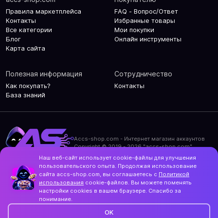
Правила маркетплейса
FAQ - Вопрос/Ответ
Контакты
Избранные товары
Все категории
Мои покупки
Блог
Онлайн инструменты
Карта сайта
Полезная информация
Сотрудничество
Как покупать?
Контакты
База знаний
Accs-shop.com - Интернет магазин аккаунтов
Copyright © 2019 - 2026 "accs-shop.com"
Наш веб-сайт использует cookie-файлы для улучшения
Политика конфиденциальности
пользовательского опыта. Продолжая использование
Политика использования cookie-файлов
сайта accs-shop.com, вы соглашаетесь с
Политикой
Контакты и актуальный адрес сайта
использования
cookie-файлов. Вы можете поменять
Structo
настройки cookies в вашем браузере. Спасибо за
Дизайн и разработка
понимание.
OK