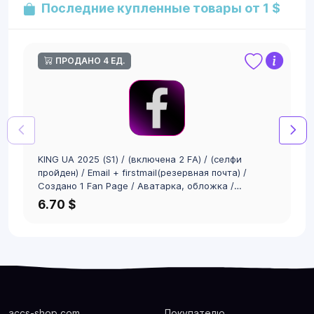
Последние купленные товары от 1 $
ПРОДАНО 4 ЕД.
KING UA 2025 (S1) / (включена 2 FA) / (селфи
пройден) / Email + firstmail(резервная почта) /
Создано 1 Fan Page / Аватарка, обложка /
Профиль заполнен / Включен Proff Режим / 0-100
6.70 $
друзей / Cookies / UserAgent / Token EAAB /
Подходит для сетапов и БМ
accs-shop.com
Покупателю