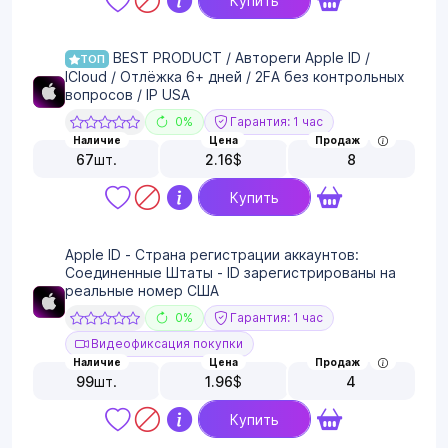
Купить
BEST PRODUCT / Автореги Apple ID /
ТОП
ICloud / Отлёжка 6+ дней / 2FA без контрольных
вопросов / IP USA
0%
Гарантия: 1 час
Наличие
Цена
Продаж
67
шт.
2.16
$
8
Купить
Apple ID - Страна регистрации аккаунтов:
Соединенные Штаты - ID зарегистрированы на
реальные номер США
0%
Гарантия: 1 час
Видеофиксация покупки
Наличие
Цена
Продаж
99
шт.
1.96
$
4
Купить