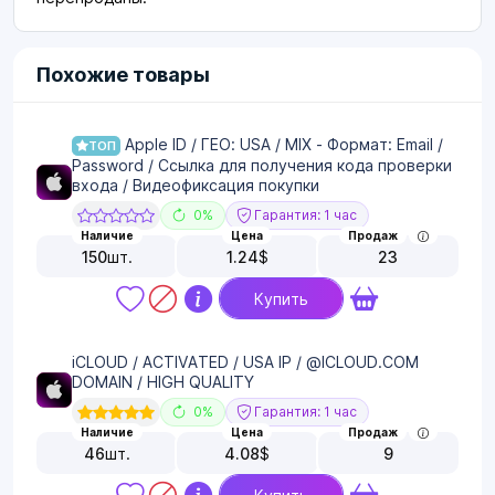
Похожие товары
Apple ID / ГЕО: USA / MIX - Формат: Email /
ТОП
Password / Ссылка для получения кода проверки
входа / Видеофиксация покупки
0%
Гарантия: 1 час
Наличие
Цена
Продаж
150
шт.
1.24
$
23
Купить
iCLOUD / ACTIVATED / USA IP / @ICLOUD.COM
DOMAIN / HIGH QUALITY
0%
Гарантия: 1 час
Наличие
Цена
Продаж
46
шт.
4.08
$
9