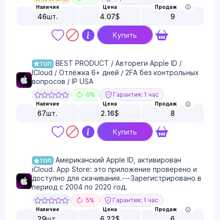
Наличие
Цена
Продаж
46
шт.
4.07
$
9
Купить
BEST PRODUCT / Автореги Apple ID /
ТОП
ICloud / Отлёжка 6+ дней / 2FA без контрольных
вопросов / IP USA
0%
Гарантия: 1 час
Наличие
Цена
Продаж
67
шт.
2.16
$
8
Купить
Американский Apple ID, активирован
ТОП
iCloud. App Store: это приложение проверено и
доступно для скачивания.---Зарегистрировано в
период с 2004 по 2020 год.
5%
Гарантия: 1 час
Наличие
Цена
Продаж
29
шт.
6.22
$
6