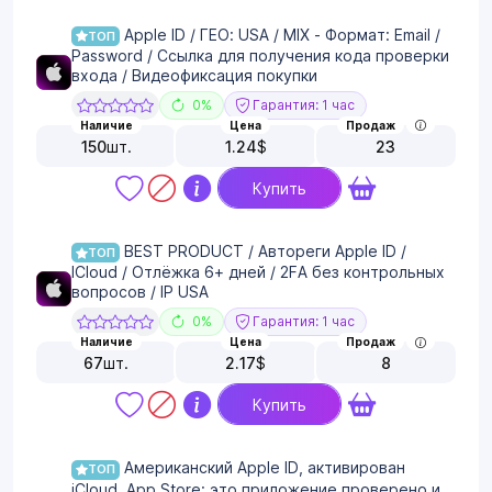
Apple ID / ГЕО: USA / MIX - Формат: Email /
ТОП
Password / Ссылка для получения кода проверки
входа / Видеофиксация покупки
0%
Гарантия: 1 час
Наличие
Цена
Продаж
150
шт.
1.24
$
23
Купить
BEST PRODUCT / Автореги Apple ID /
ТОП
ICloud / Отлёжка 6+ дней / 2FA без контрольных
вопросов / IP USA
0%
Гарантия: 1 час
Наличие
Цена
Продаж
67
шт.
2.17
$
8
Купить
Американский Apple ID, активирован
ТОП
iCloud. App Store: это приложение проверено и