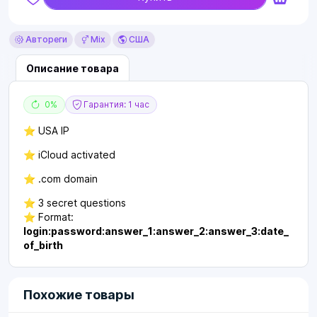
Автореги
Mix
США
Описание товара
0%
Гарантия: 1 час
⭐ USA IP
⭐ iCloud activated
⭐ .com domain
⭐ 3 secret questions
⭐ Format:
login:password:answer_1:answer_2:answer_3:date_
of_birth
Похожие товары