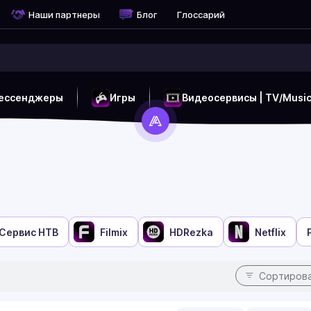
Наши партнеры
Блог
Глоссарий
ессенджеры
Игры
Видеосервисы | TV/Musi
Cервис НТВ
Filmix
HDRezka
Netflix
Сортиров