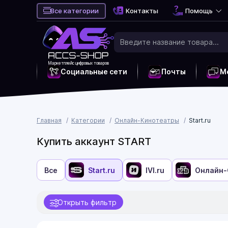
Все категории
Контакты
Помощь
Маркетплейс цифровых товаров
Социальные сети
Почты
М
Главная
Категории
Онлайн-Кинотеатры
Start.ru
Купить аккаунт START
Все
Start.ru
IVI.ru
Онлайн-
Открыть фильтр