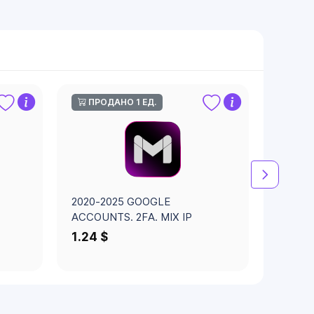
ПРОДАНО 1 ЕД.
ПРО
2020-2025 GOOGLE
2005-
ACCOUNTS. 2FA. MIX IP
ACCOUN
1.24 $
1.89 $