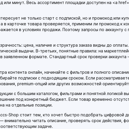
нд или минут. Весь ассортимент площадки доступен на <a href
тересует не только старт с подпиской, но и промокод или куп
 в карточке товара проверяется, применим ли промокод к кон
ражается в условиях продажи. Поэтому запросы по аккаунту с 
рачность: цена, наличие и структура заказа видны до оплаты.
ической выдачи. В-третьих, понятные правила: на маркетплей
в заявленном формате. Стандартный срок проверки аккаунта —
тра контента онлайн, начинайте с фильтров и полного описания
выбирайте подписки с подходящим сроком. Если рассматривае
ьзования, premium-опций или других возможностей ориентируйт
кции с большим каталогом, фильтрами и понятной логикой выб
шение под конкретный бюджет. Если товар временно отсутств
ена на отдельные позиции.
 Accs-Shop стоит тем, кто хочет быстро подобрать цифровой д
— внимательно читать описание, проверять срок действия, фо
 соответствующим задаче.