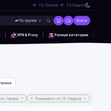
TG Channel
TG Support
По группе
Войти
c
VPN & Proxy
Разные категории
Разное
ать товары
Показывать
по 25 товаров