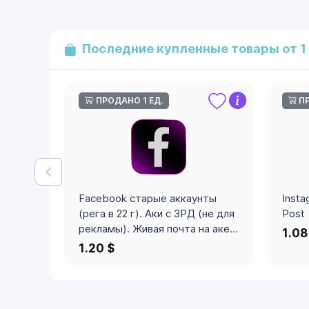
Последние купленные товары от 1
ПРОДАНО 1 ЕД.
ПР
Facebook старые аккаунты
Insta
(рега в 22 г). Аки с ЗРД (не для
Post
рекламы). Живая почта на аке.
1.08
Возможно есть старая ФП.
1.20 $