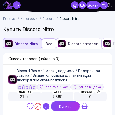
Войти
Главная
Категории
Discord
Discord Nitro
Купить Discord Nitro
Discord Nitro
Все
Discord авторег
Список товаров (найдено
3
)
Discord Basic : 1 месяц подписки / Подарочная
ссылка / Выдается ссылка для активации
дискорд премиум-подписки
Гарантия: 1 час
Ручная выдача
Наличие
Цена
Продаж
31
шт.
7.58
$
0
Купить