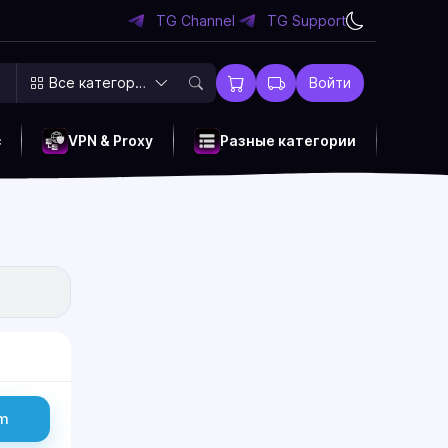
TG Channel
TG Support
Все категории
Войти
c
VPN & Proxy
Разные категории
am