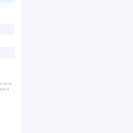
и сети,
жно в