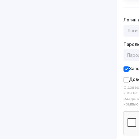
Логин 
Парол
Зап
Дов
С довер
и мы не
разделе
компью