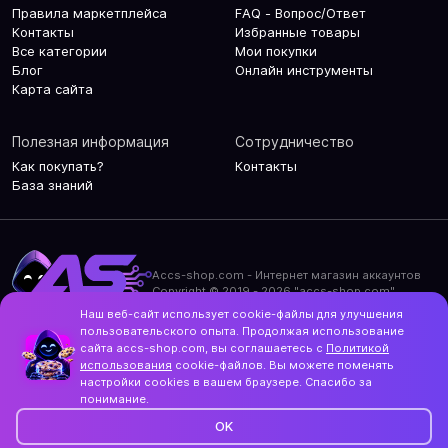
Правила маркетплейса
FAQ - Вопрос/Ответ
Контакты
Избранные товары
Все категории
Мои покупки
Блог
Онлайн инструменты
Карта сайта
Полезная информация
Сотрудничество
Как покупать?
Контакты
База знаний
Accs-shop.com - Интернет магазин аккаунтов
Copyright © 2019 - 2026 "accs-shop.com"
Наш веб-сайт использует cookie-файлы для улучшения
Политика конфиденциальности
пользовательского опыта. Продолжая использование
Политика использования cookie-файлов
сайта accs-shop.com, вы соглашаетесь с
Политикой
Контакты и актуальный адрес сайта
использования
cookie-файлов. Вы можете поменять
Structo
настройки cookies в вашем браузере. Спасибо за
Дизайн и разработка
понимание.
OK