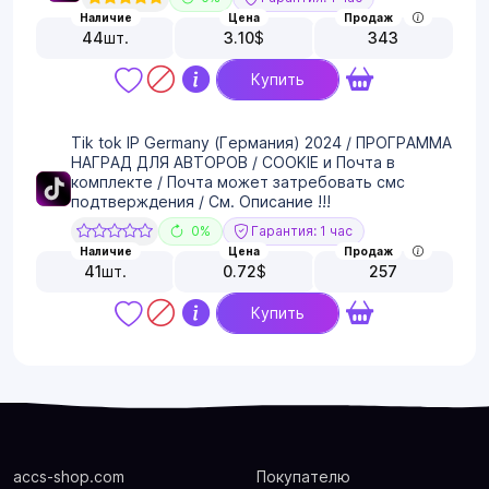
Наличие
Цена
Продаж
44
шт.
3.10
$
343
Купить
Tik tok IP Germany (Германия) 2024 / ПРОГРАММА
НАГРАД ДЛЯ АВТОРОВ / COOKIE и Почта в
комплекте / Почта может затребовать смс
подтверждения / См. Описание !!!
0%
Гарантия: 1 час
Наличие
Цена
Продаж
41
шт.
0.72
$
257
Купить
accs-shop.com
Покупателю