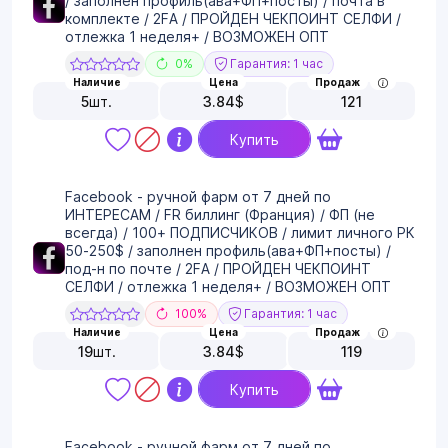
/ заполнен профиль(ава+ФП+посты) / почта в
комплекте / 2FA / ПРОЙДЕН ЧЕКПОИНТ СЕЛФИ /
отлежка 1 неделя+ / ВОЗМОЖЕН ОПТ
0%
Гарантия: 1 час
Наличие
Цена
Продаж
5
шт.
3.84
$
121
Купить
Facebook - ручной фарм от 7 дней по
ИНТЕРЕСАМ / FR биллинг (Франция) / ФП (не
всегда) / 100+ ПОДПИСЧИКОВ / лимит личного РК
50-250$ / заполнен профиль(ава+ФП+посты) /
под-н по почте / 2FA / ПРОЙДЕН ЧЕКПОИНТ
СЕЛФИ / отлежка 1 неделя+ / ВОЗМОЖЕН ОПТ
100%
Гарантия: 1 час
Наличие
Цена
Продаж
19
шт.
3.84
$
119
Купить
Facebook - ручной фарм от 7 дней по