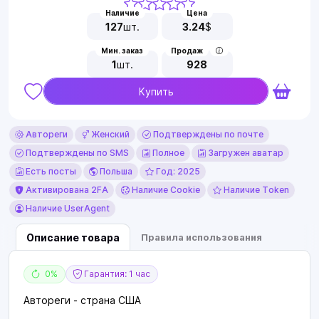
Наличие
Цена
127
шт.
3.24
$
Мин. заказ
Продаж
1
шт.
928
Купить
Автореги
Женский
Подтверждены по почте
Подтверждены по SMS
Полное
Загружен аватар
Есть посты
Польша
Год: 2025
Активирована 2FA
Наличие Cookie
Наличие Token
Наличие UserAgent
Описание товара
Правила использования
0%
Гарантия: 1 час
Автореги - страна США