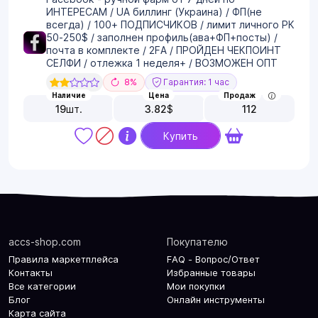
ИНТЕРЕСАМ / UA биллинг (Украина) / ФП(не
всегда) / 100+ ПОДПИСЧИКОВ / лимит личного РК
50-250$ / заполнен профиль(ава+ФП+посты) /
почта в комплекте / 2FA / ПРОЙДЕН ЧЕКПОИНТ
СЕЛФИ / отлежка 1 неделя+ / ВОЗМОЖЕН ОПТ
8%
Гарантия: 1 час
Наличие
Цена
Продаж
19
шт.
3.82
$
112
Купить
accs-shop.com
Покупателю
Правила маркетплейса
FAQ - Вопрос/Ответ
Контакты
Избранные товары
Все категории
Мои покупки
Блог
Онлайн инструменты
Карта сайта