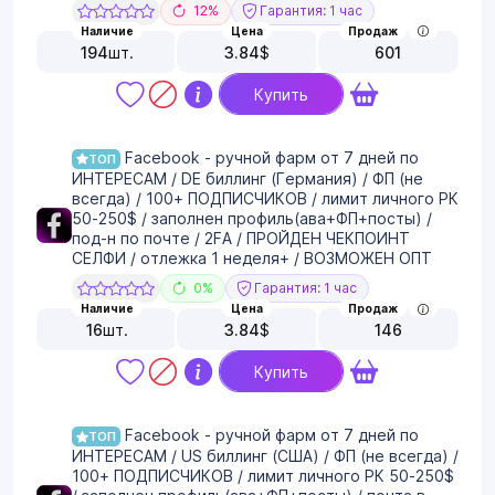
12%
Гарантия: 1 час
Наличие
Цена
Продаж
194
шт.
3.84
$
601
Купить
Facebook - ручной фарм от 7 дней по
ТОП
ИНТЕРЕСАМ / DE биллинг (Германия) / ФП (не
всегда) / 100+ ПОДПИСЧИКОВ / лимит личного РК
50-250$ / заполнен профиль(ава+ФП+посты) /
под-н по почте / 2FA / ПРОЙДЕН ЧЕКПОИНТ
СЕЛФИ / отлежка 1 неделя+ / ВОЗМОЖЕН ОПТ
0%
Гарантия: 1 час
Наличие
Цена
Продаж
16
шт.
3.84
$
146
Купить
Facebook - ручной фарм от 7 дней по
ТОП
ИНТЕРЕСАМ / US биллинг (США) / ФП (не всегда) /
100+ ПОДПИСЧИКОВ / лимит личного РК 50-250$