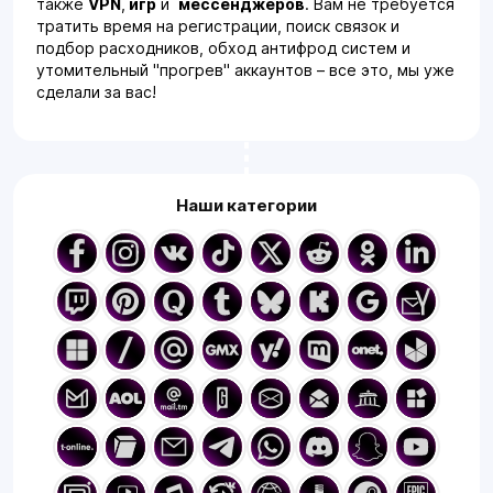
также
VPN
,
игр
и
мессенджеров
. Вам не требуется
тратить время на регистрации, поиск связок и
подбор расходников, обход антифрод систем и
утомительный "прогрев" аккаунтов – все это, мы уже
сделали за вас!
Широкий выбор и
разнообразие
Наши категории
За годы нашей деятельности мы изучили рынок вдоль
и поперек, чтобы собрать на Accs-Shop.com самый
полный и разнообразный каталог аккаунтов. Мы
предлагаем решения, подходящие под запросы
любого пользователя. От тех кто только начинает
работать в сети, до профи, которые используют
большие объемы тех или иных аккаунтов, под свои
задачи.
Аккаунты социальных сетей:
Мощный инструмент для