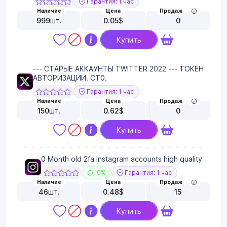
Гарантия: 1 час
Наличие
Цена
Продаж
999
шт.
0.05
$
0
Купить
--- СТАРЫЕ АККАУНТЫ TWITTER 2022 --- ТОКЕН
АВТОРИЗАЦИИ. CT0.
Гарантия: 1 час
Наличие
Цена
Продаж
150
шт.
0.62
$
0
Купить
0 Month old 2fa Instagram accounts high quality
0%
Гарантия: 1 час
Наличие
Цена
Продаж
46
шт.
0.48
$
15
Купить