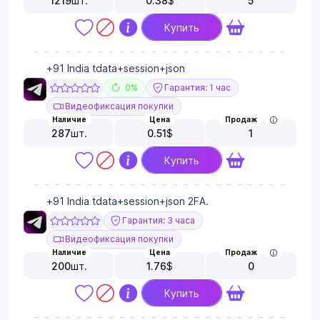
1219
шт.
0.38
$
5
Купить
+91 India tdata+session+json
0%
Гарантия: 1 час
Видеофиксация покупки
Наличие
Цена
Продаж
287
шт.
0.51
$
1
Купить
+91 India tdata+session+json 2FA.
Гарантия: 3 часа
Видеофиксация покупки
Наличие
Цена
Продаж
200
шт.
1.76
$
0
Купить