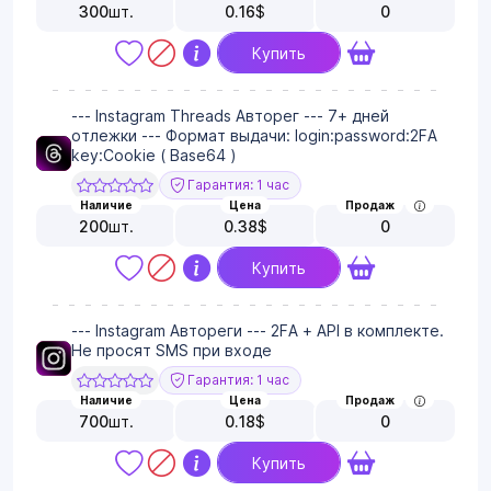
300
шт.
0.16
$
0
Купить
--- Instagram Threads Авторег --- 7+ дней
отлежки --- Формат выдачи: login:password:2FA
key:Cookie ( Base64 )
Гарантия: 1 час
Наличие
Цена
Продаж
200
шт.
0.38
$
0
Купить
--- Instagram Автореги --- 2FA + API в комплекте.
Не просят SMS при входе
Гарантия: 1 час
Наличие
Цена
Продаж
700
шт.
0.18
$
0
Купить