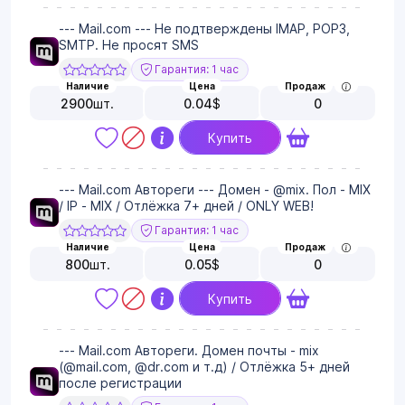
--- Mail.com --- Не подтверждены IMAP, POP3,
SMTP. Не просят SMS
Гарантия: 1 час
Наличие
Цена
Продаж
2900
шт.
0.04
$
0
Купить
--- Mail.com Автореги --- Домен - @mix. Пол - MIX
/ IP - MIX / Отлёжка 7+ дней / ONLY WEB!
Гарантия: 1 час
Наличие
Цена
Продаж
800
шт.
0.05
$
0
Купить
--- Mail.com Автореги. Домен почты - mix
(@mail.com, @dr.com и т.д) / Отлёжка 5+ дней
после регистрации