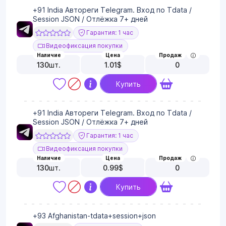
+91 India Автореги Telegram. Вход по Tdata /
Session JSON / Отлёжка 7+ дней
Гарантия: 1 час
Видеофиксация покупки
Наличие
Цена
Продаж
130
шт.
1.01
$
0
Купить
+91 India Автореги Telegram. Вход по Tdata /
Session JSON / Отлёжка 7+ дней
Гарантия: 1 час
Видеофиксация покупки
Наличие
Цена
Продаж
130
шт.
0.99
$
0
Купить
+93 Afghanistan-tdata+session+json