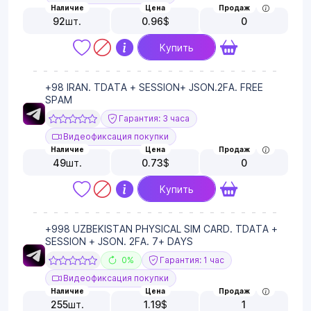
Наличие
Цена
Продаж
92
шт.
0.96
$
0
Купить
+98 IRAN. TDATA + SESSION+ JSON.2FA. FREE
SPAM
Гарантия: 3 часа
Видеофиксация покупки
Наличие
Цена
Продаж
49
шт.
0.73
$
0
Купить
+998 UZBEKISTAN PHYSICAL SIM CARD. TDATA +
SESSION + JSON. 2FA. 7+ DAYS
0%
Гарантия: 1 час
Видеофиксация покупки
Наличие
Цена
Продаж
255
шт.
1.19
$
1