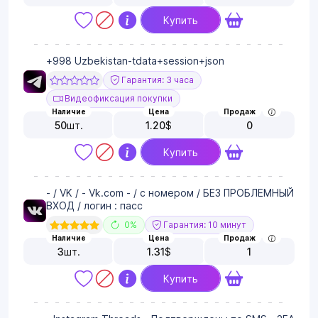
Купить
+998 Uzbekistan-tdata+session+json
Гарантия: 3 часа
Видеофиксация покупки
Наличие
Цена
Продаж
50
шт.
1.20
$
0
Купить
- / VK / - Vk.com - / с номером / БЕЗ ПРОБЛЕМНЫЙ
ВХОД / логин : пасс
0%
Гарантия: 10 минут
Наличие
Цена
Продаж
3
шт.
1.31
$
1
Купить