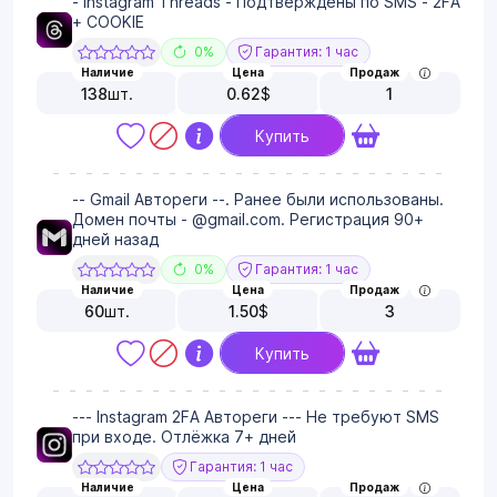
- Instagram Threads - Подтверждены по SMS - 2FA
+ COOKIE
0%
Гарантия: 1 час
Наличие
Цена
Продаж
138
шт.
0.62
$
1
Купить
-- Gmail Автореги --. Ранее были использованы.
Домен почты - @gmail.com. Регистрация 90+
дней назад
0%
Гарантия: 1 час
Наличие
Цена
Продаж
60
шт.
1.50
$
3
Купить
--- Instagram 2FA Автореги --- Не требуют SMS
при входе. Отлёжка 7+ дней
Гарантия: 1 час
Наличие
Цена
Продаж