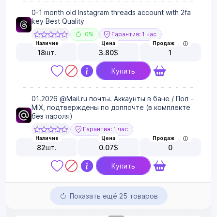
0-1 month old Instagram threads account with 2fa
key Best Quality
0%
Гарантия: 1 час
Наличие
Цена
Продаж
18
шт.
3.80
$
1
Купить
01.2026 @Mail.ru почты. Аккаунты в бане / Пол -
MIX, подтверждены по доппочте (в комплекте
без пароля)
Гарантия: 1 час
Наличие
Цена
Продаж
82
шт.
0.07
$
0
Купить
Показать ещё 25 товаров