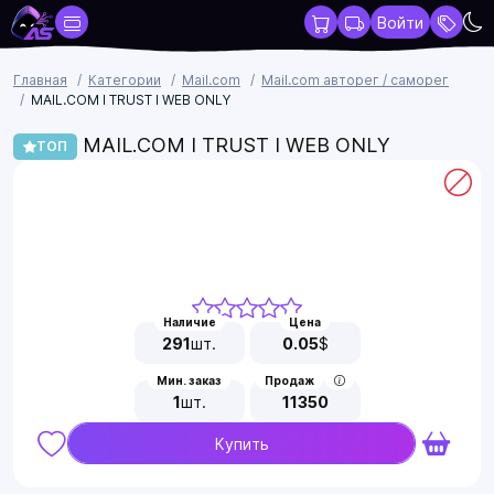
Войти
Главная
Категории
Mail.com
Mail.com авторег / саморег
MAIL.COM I TRUST I WEB ONLY
MAIL.COM I TRUST I WEB ONLY
ТОП
Наличие
Цена
291
шт.
0.05
$
Мин. заказ
Продаж
1
шт.
11350
Купить