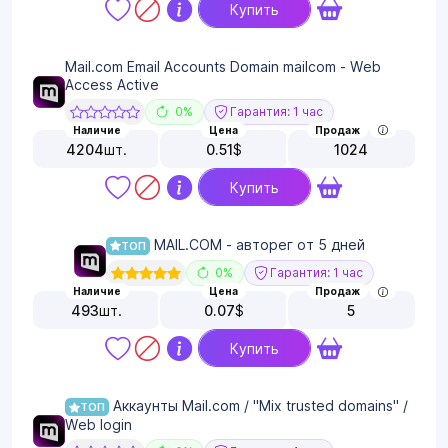
Купить
Mail.com Email Accounts Domain mailcom - Web
Access Active
0%
Гарантия: 1 час
Наличие
Цена
Продаж
4204
шт.
0.51
$
1024
Купить
MAIL.COM - авторег от 5 дней
ТОП
0%
Гарантия: 1 час
Наличие
Цена
Продаж
493
шт.
0.07
$
5
Купить
Аккаунты Mail.com / "Mix trusted domains" /
ТОП
Web login