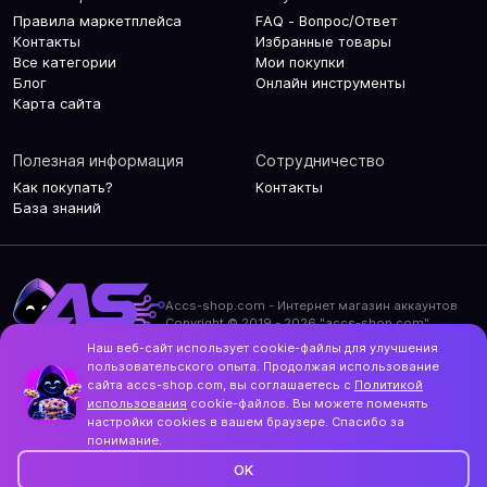
Правила маркетплейса
FAQ - Вопрос/Ответ
Контакты
Избранные товары
Все категории
Мои покупки
Блог
Онлайн инструменты
Карта сайта
Полезная информация
Сотрудничество
Как покупать?
Контакты
База знаний
Accs-shop.com - Интернет магазин аккаунтов
Copyright © 2019 - 2026 "accs-shop.com"
Наш веб-сайт использует cookie-файлы для улучшения
Политика конфиденциальности
пользовательского опыта. Продолжая использование
Политика использования cookie-файлов
сайта accs-shop.com, вы соглашаетесь с
Политикой
Контакты и актуальный адрес сайта
использования
cookie-файлов. Вы можете поменять
Structo
настройки cookies в вашем браузере. Спасибо за
Дизайн и разработка
понимание.
OK