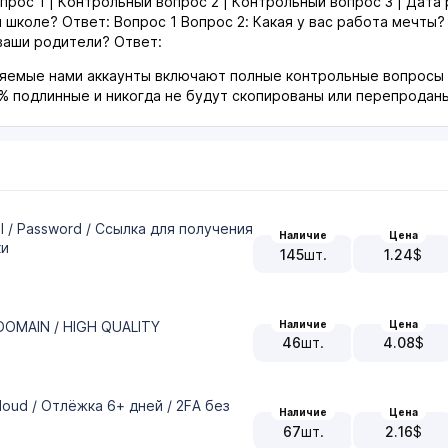
рос 1 | Контрольный вопрос 2 | Контрольный вопрос 3 | Дата
 школе? Ответ: Вопрос 1 Вопрос 2: Какая у вас работа мечты?
ваши родители? Ответ:
яемые нами аккаунты включают полные контрольные вопросы и
0% подлинные и никогда не будут скопированы или перепродан
il / Password / Ссылка для получения
Наличие
Цена
ки
145
шт.
1.24
$
Наличие
Цена
DOMAIN / HIGH QUALITY
46
шт.
4.08
$
loud / Отлёжка 6+ дней / 2FA без
Наличие
Цена
67
шт.
2.16
$