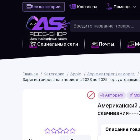
Все категории
Контакты
Помощь
Маркетплейс цифровых товаров
Социальные сети
Почты
М
Главная
Категории
Apple
Apple авторег / саморег
Зарегистрированы в период с 2023 по 2025 год; устоявшие
Автореги
Mi
Американский A
скачивания----
Описание тов