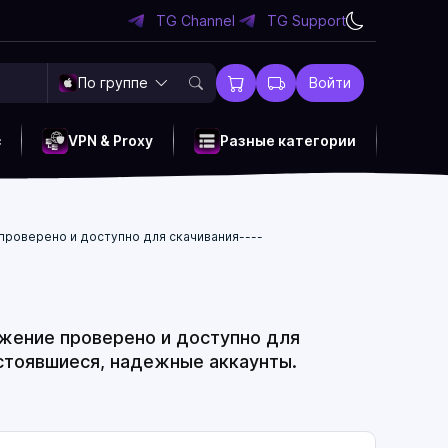
TG Channel
TG Support
По группе
Войти
c
VPN & Proxy
Разные категории
е проверено и доступно для скачивания----
ложение проверено и доступно для
устоявшиеся, надежные аккаунты.