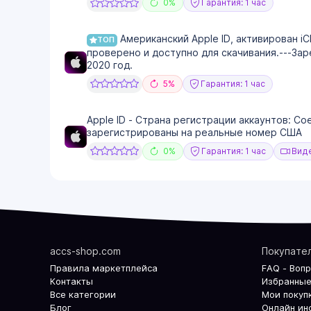
0%
Гарантия: 1 час
Американский Apple ID, активирован iC
ТОП
проверено и доступно для скачивания.---Зар
2020 год.
5%
Гарантия: 1 час
Apple ID - Страна регистрации аккаунтов: Со
зарегистрированы на реальные номер США
0%
Гарантия: 1 час
Виде
accs-shop.com
Покупате
Правила маркетплейса
FAQ - Воп
Контакты
Избранные
Все категории
Мои покуп
Блог
Онлайн ин