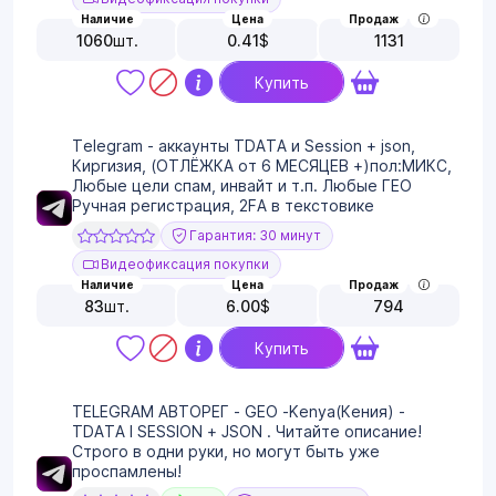
Наличие
Цена
Продаж
1060
шт.
0.41
$
1131
Купить
Telegram - аккаунты TDATA и Session + json,
Киргизия, (ОТЛЁЖКА от 6 МЕСЯЦЕВ +)пол:МИКС,
Любые цели спам, инвайт и т.п. Любые ГЕО
Ручная регистрация, 2FA в текстовике
Гарантия: 30 минут
Видеофиксация покупки
Наличие
Цена
Продаж
83
шт.
6.00
$
794
Купить
TELEGRAM АВТОРЕГ - GEO -Kenya(Кения) -
TDATA I SESSION + JSON . Читайте описание!
Строго в одни руки, но могут быть уже
проспамлены!