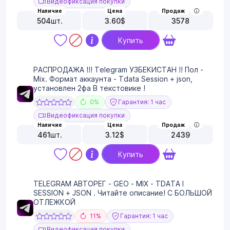
Видеофиксация покупки
Наличие
Цена
Продаж
504
шт.
3.60
$
3578
Купить
РАСПРОДАЖА !!! Telegram УЗБЕКИСТАН !! Пол -
Mix. Формат аккаунта - Tdata Session + json,
установлен 2фа В текстовике !
0%
Гарантия: 1 час
Видеофиксация покупки
Наличие
Цена
Продаж
461
шт.
3.12
$
2439
Купить
TELEGRAM АВТОРЕГ - GEO - MIX - TDATA I
SESSION + JSON . Читайте описание! С БОЛЬШОЙ
ОТЛЕЖКОЙ
11%
Гарантия: 1 час
Видеофиксация покупки