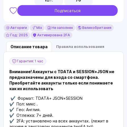
Подписаться
Автореги
Mix
Не заполнен
Великобритания
Год: 2025
Активирована 2FA
Описание товара
Правила использования
Гарантия: 1 час
Внимание! Аккаунты с TDATA и SESSION+JSON не
предназначены для входа со смартфона.
Приобретайте аккаунты только если понимаете
как их использовать
✔ Формат: TDATA+ JSON+SESSION
✔ Пол: микс .
✔ Гео: Англия.
✔ Отлежка: 7+ дней.
✔ 2FA: установлено на всех аккаунтах. (лежит в
архиве в текстовом документе twoFA.txt)