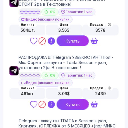
СТОИТ 2фа в Текстовике)
0%
Гарантия: 1 час
Видеофиксация покупки
Наличие
Цена
Продаж
504
шт.
3.56
$
3578
Купить
РАСПРОДАЖА !!! Telegram УЗБЕКИСТАН !! Пол -
Mix. Формат аккаунта - Tdata Session + json,
установлен 2фа В текстовике !
0%
Гарантия: 1 час
Видеофиксация покупки
Наличие
Цена
Продаж
461
шт.
3.09
$
2439
Купить
Telegram - аккаунты TDATA и Session + json,
Киргизия, (ОТЛЁЖКА от 6 МЕСЯЦЕВ +)пол:МИКС,