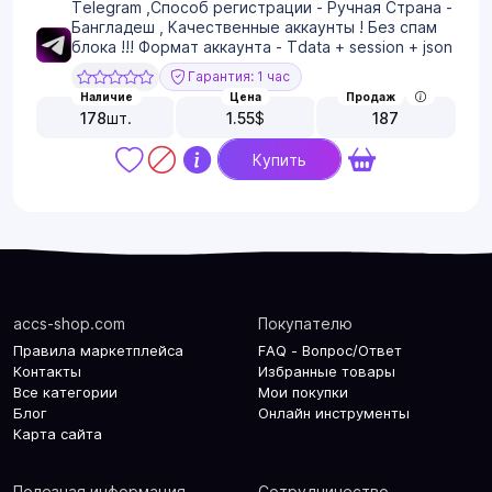
Telegram ,Способ регистрации - Ручная Страна -
Бангладеш , Качественные аккаунты ! Без спам
блока !!! Формат аккаунта - Tdata + session + json
Гарантия: 1 час
Наличие
Цена
Продаж
178
шт.
1.55
$
187
Купить
accs-shop.com
Покупателю
Правила маркетплейса
FAQ - Вопрос/Ответ
Контакты
Избранные товары
Все категории
Мои покупки
Блог
Онлайн инструменты
Карта сайта
Полезная информация
Сотрудничество