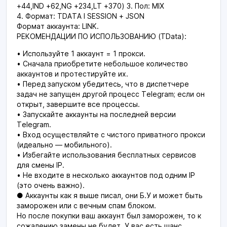
+44,IND +62,NG +234,LT +370) 3. Пол: MIX
4. Формат: TDATA I SESSION + JSON
Формат аккаунта: LINK.
РЕКОМЕНДАЦИИ ПО ИСПОЛЬЗОВАНИЮ (TData):
• Используйте 1 аккаунт = 1 прокси.
• Сначала приобретите небольшое количество
аккаунтов и протестируйте их.
• Перед запуском убедитесь, что в диспетчере
задач не запущен другой процесс Telegram; если он
открыт, завершите все процессы.
• Запускайте аккаунты на последней версии
Telegram.
• Вход осуществляйте с чистого приватного прокси
(идеально — мобильного).
• Избегайте использования бесплатных сервисов
для смены IP.
• Не входите в несколько аккаунтов под одним IP
(это очень важно).
● Аккаунты как я выше писал, они Б.У и может быть
заморожен или с вечным спам блоком.
Но после покупки ваш аккаунт был заморожен, то к
сожалению замены не будет. У вас есть шанс