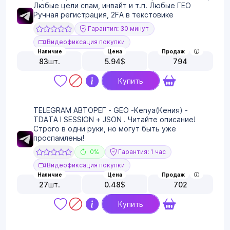
Любые цели спам, инвайт и т.п. Любые ГЕО
Ручная регистрация, 2FA в текстовике
Гарантия: 30 минут
Видеофиксация покупки
Наличие
Цена
Продаж
83
шт.
5.94
$
794
Купить
TELEGRAM АВТОРЕГ - GEO -Kenya(Кения) -
TDATA I SESSION + JSON . Читайте описание!
Строго в одни руки, но могут быть уже
проспамлены!
0%
Гарантия: 1 час
Видеофиксация покупки
Наличие
Цена
Продаж
27
шт.
0.48
$
702
Купить