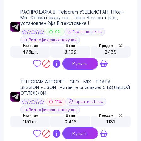
РАСПРОДАЖА !!! Telegram УЗБЕКИСТАН !! Пол -
Mix. Формат аккаунта - Tdata Session + json,
установлен 2фа В текстовике !
0%
Гарантия: 1 час
Видеофиксация покупки
Наличие
Цена
Продаж
476
шт.
3.10
$
2439
Купить
TELEGRAM АВТОРЕГ - GEO - MIX - TDATA I
SESSION + JSON . Читайте описание! С БОЛЬШОЙ
ОТЛЕЖКОЙ
11%
Гарантия: 1 час
Видеофиксация покупки
Наличие
Цена
Продаж
1151
шт.
0.41
$
1131
Купить