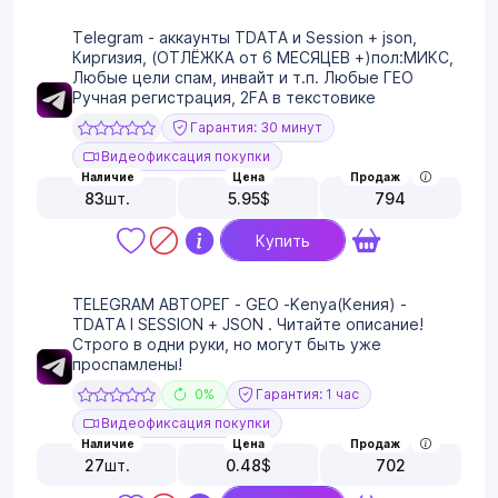
Telegram - аккаунты TDATA и Session + json,
Киргизия, (ОТЛЁЖКА от 6 МЕСЯЦЕВ +)пол:МИКС,
Любые цели спам, инвайт и т.п. Любые ГЕО
Ручная регистрация, 2FA в текстовике
Гарантия: 30 минут
Видеофиксация покупки
Наличие
Цена
Продаж
83
шт.
5.95
$
794
Купить
TELEGRAM АВТОРЕГ - GEO -Kenya(Кения) -
TDATA I SESSION + JSON . Читайте описание!
Строго в одни руки, но могут быть уже
проспамлены!
0%
Гарантия: 1 час
Видеофиксация покупки
Наличие
Цена
Продаж
27
шт.
0.48
$
702