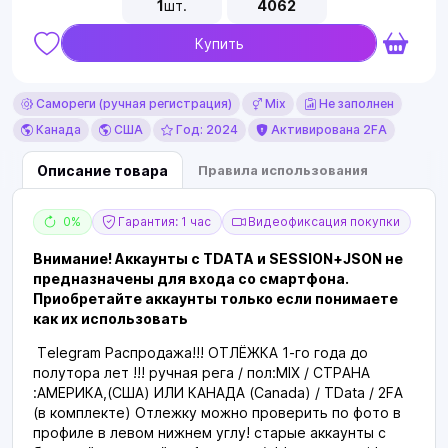
1
шт.
4062
Купить
Самореги (ручная регистрация)
Mix
Не заполнен
Канада
США
Год: 2024
Активирована 2FA
Описание товара
Правила использования
0%
Гарантия: 1 час
Видеофиксация покупки
Внимание! Аккаунты с TDATA и SESSION+JSON не
предназначены для входа со смартфона.
Приобретайте аккаунты только если понимаете
как их использовать
Telegram Распродажа!!! ОТЛЁЖКА 1-го года до
полутора лет !!! ручная рега / пол:MIX / СТРАНА
:АМЕРИКА,(США) ИЛИ КАНАДА (Canada) / TData / 2FA
(в комплекте) Отлежку можно проверить по фото в
профиле в левом нижнем углу! старые аккаунты с