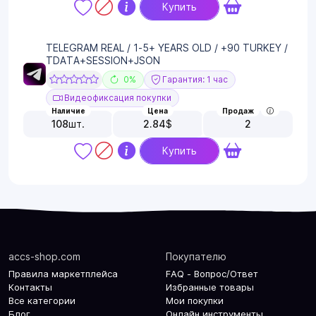
Купить
TELEGRAM REAL / 1-5+ YEARS OLD / +90 TURKEY /
TDATA+SESSION+JSON
0%
Гарантия: 1 час
Видеофиксация покупки
Наличие
Цена
Продаж
108
шт.
2.84
$
2
Купить
accs-shop.com
Покупателю
Правила маркетплейса
FAQ - Вопрос/Ответ
Контакты
Избранные товары
Все категории
Мои покупки
Блог
Онлайн инструменты