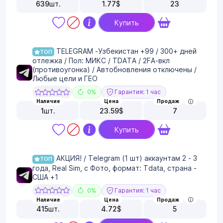
639
шт.
1.77
$
23
Купить
TELEGRAM -Узбекистан +99 / 300+ дней
ТОП
отлежка / Пол: МИКС / TDATA / 2FA-вкл
(противоугонка) / Автобновления отключены /
Любые цели и ГЕО
0%
Гарантия: 1 час
Наличие
Цена
Продаж
1
шт.
23.59
$
7
Купить
АКЦИЯ! / Telegram (1 шт) аккаунтам 2 - 3
ТОП
года, Real Sim, с Фото, формат: Tdata, страна -
США +1
0%
Гарантия: 1 час
Наличие
Цена
Продаж
415
шт.
4.72
$
5