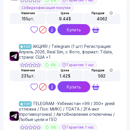
0%
Гарантия: 1 час
Видеофиксация покупки
Наличие
Цена
Продаж
151
шт.
9.44
$
4062
Купить
АКЦИЯ! / Telegram (1 шт) Регистрация:
ТОП
Апрель 2026, Real Sim, с Фото, формат: Tdata,
страна: США +1
0%
Гарантия: 1 час
Наличие
Цена
Продаж
231
шт.
1.42
$
592
Купить
TELEGRAM -Узбекистан +99 / 300+ дней
ТОП
отлежка / Пол: МИКС / TDATA / 2FA-вкл
(противоугонка) / Автобновления отключены /
Любые цели и ГЕО
0%
Гарантия: 1 час