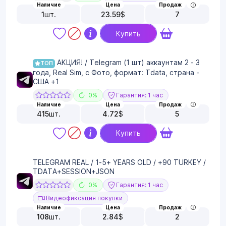
Наличие
Цена
Продаж
1
шт.
23.59
$
7
Купить
АКЦИЯ! / Telegram (1 шт) аккаунтам 2 - 3
ТОП
года, Real Sim, с Фото, формат: Tdata, страна -
США +1
0%
Гарантия: 1 час
Наличие
Цена
Продаж
415
шт.
4.72
$
5
Купить
TELEGRAM REAL / 1-5+ YEARS OLD / +90 TURKEY /
TDATA+SESSION+JSON
0%
Гарантия: 1 час
Видеофиксация покупки
Наличие
Цена
Продаж
108
шт.
2.84
$
2