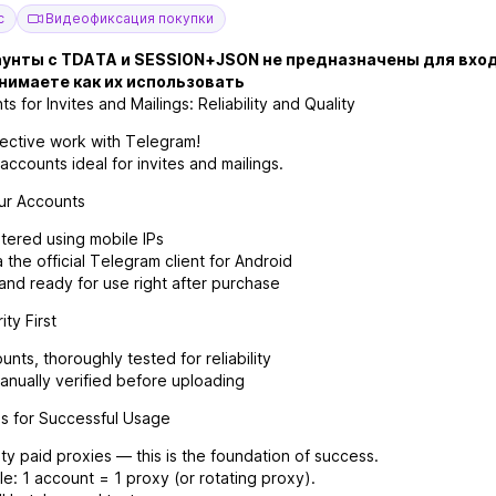
с
Видеофиксация покупки
аунты с TDATA и SESSION+JSON не предназначены для вхо
нимаете как их использовать
 for Invites and Mailings: Reliability and Quality
fective work with Telegram!
counts ideal for invites and mailings.
ur Accounts
tered using mobile IPs
 the official Telegram client for Android
nd ready for use right after purchase
ty First
nts, thoroughly tested for reliability
anually verified before uploading
 for Successful Usage
ity paid proxies — this is the foundation of success.
ule: 1 account = 1 proxy (or rotating proxy).