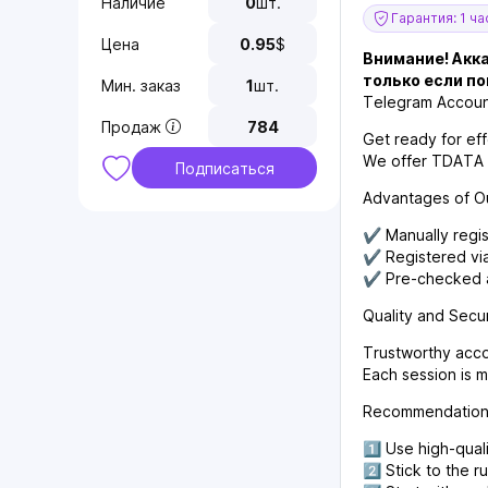
Наличие
0
шт.
Гарантия: 1 ча
Цена
0.95
$
Внимание! Акк
только если по
Мин. заказ
1
шт.
Telegram Accounts
Продаж
784
Get ready for ef
We offer TDATA ac
Подписаться
Advantages of O
✔️ Manually regis
✔️ Registered via
✔️ Pre-checked a
Quality and Securi
Trustworthy accou
Each session is m
Recommendations
1️⃣ Use high-qual
2️⃣ Stick to the r