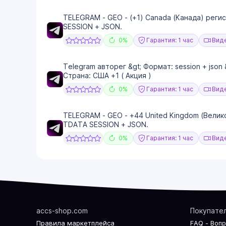
TELEGRAM - GEO - (+1) Canada (Канада) регис
SESSION + JSON.
0%
Гарантия: 1 час
Виде
Telegram авторег &gt; Формат: session + json 
Страна: США +1 ( Акция )
0%
Гарантия: 1 час
Виде
TELEGRAM - GEO - +44 United Kingdom (Велик
TDATA SESSION + JSON.
0%
Гарантия: 1 час
Виде
accs-shop.com
Покупате
Правила маркетплейса
FAQ - Воп