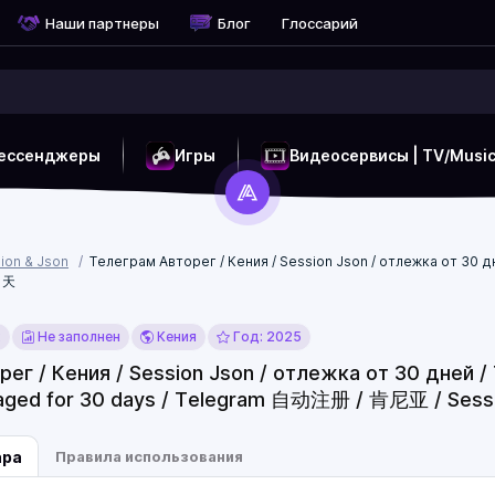
Наши партнеры
Блог
Глоссарий
ессенджеры
Игры
Видеосервисы | TV/Musi
ion & Json
Телеграм Авторег / Кения / Session Json / отлежка от 30 дне
0 天
x
Не заполнен
Кения
Год: 2025
ег / Кения / Session Json / отлежка от 30 дней / T
/ aged for 30 days / Telegram 自动注册 / 肯尼亚 / Sess
ара
Правила использования