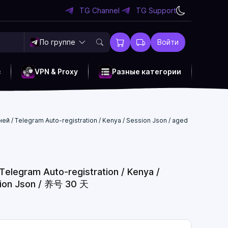
TG Channel
TG Support
По группе
Войти
c
VPN & Proxy
Разные категории
й / Telegram Auto-registration / Kenya / Session Json / aged
elegram Auto-registration / Kenya /
ion Json / 养号 30 天