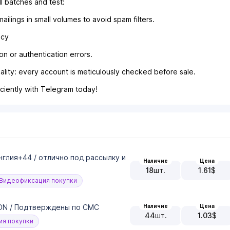
ll batches and test:
mailings in small volumes to avoid spam filters.
icy
on or authentication errors.
lity: every account is meticulously checked before sale.
iciently with Telegram today!
Англия+44 / отлично под рассылку и
Наличие
Цена
18
шт.
1.61
$
Видеофиксация покупки
Наличие
Цена
JSON / Подтверждены по СМС
44
шт.
1.03
$
я покупки