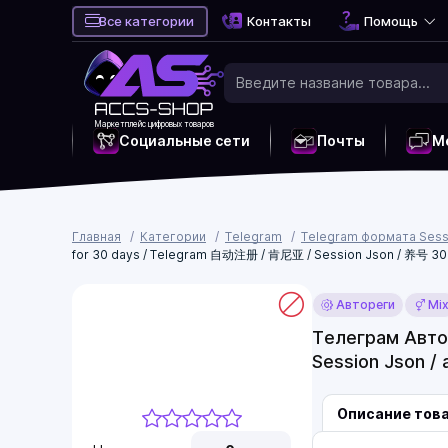
Все категории
Контакты
Помощь
Маркетплейс цифровых товаров
Социальные сети
Почты
М
Главная
Категории
Telegram
Telegram формата Sess
for 30 days / Telegram 自动注册 / 肯尼亚 / Session Json / 养号 3
Автореги
Mi
Телеграм Автор
Session Json 
Описание тов