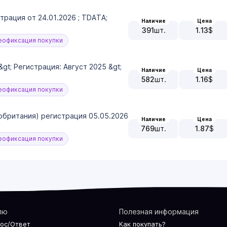
трация от 24.01.2026 ; TDATA;
Наличие
Цена
391
шт.
1.13
$
офиксация покупки
&gt; Регистрация: Август 2025 &gt;
Наличие
Цена
582
шт.
1.16
$
офиксация покупки
обритания) регистрация 05.05.2026
Наличие
Цена
769
шт.
1.87
$
офиксация покупки
лю
Полезная информация
рос/Ответ
Как покупать?