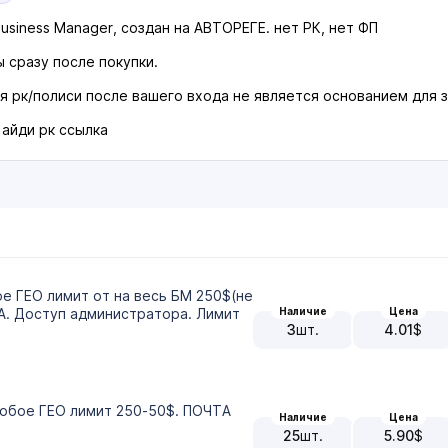
usiness Manager, создан на АВТОРЕГЕ. нет РК, нет ФП
 сразу после покупки.
я рк/полиси после вашего входа не является основанием для 
 айди рк ссылка
е ГЕО лимит от на весь БМ 250$(не
Наличие
Цена
. Доступ администратора. Лимит
3
шт.
4.01
$
юбое ГЕО лимит 250-50$. ПОЧТА
Наличие
Цена
25
шт.
5.90
$