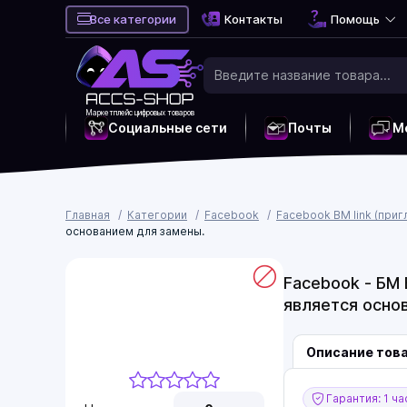
Все категории
Контакты
Помощь
Маркетплейс цифровых товаров
Социальные сети
Почты
М
Главная
Категории
Facebook
Facebook BM link (при
основанием для замены.
Facebook - БM 
является осно
Описание тов
Гарантия: 1 ча