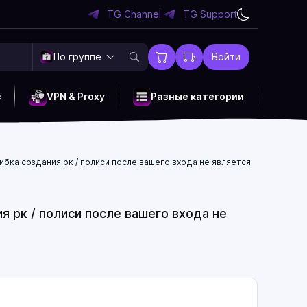
TG Channel
TG Support
По группе
Войти
c
VPN & Proxy
Разные категории
ибка создания рк / полиси после вашего входа не является
ия рк / полиси после вашего входа не