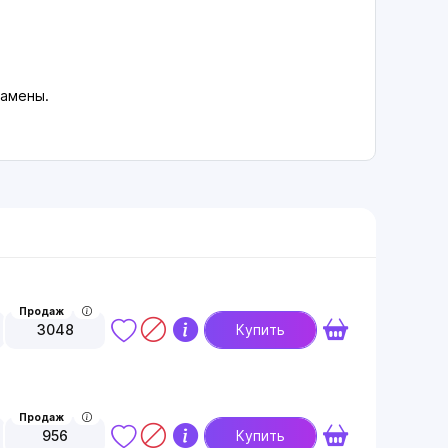
замены.
Продаж
3048
Купить
Продаж
956
Купить