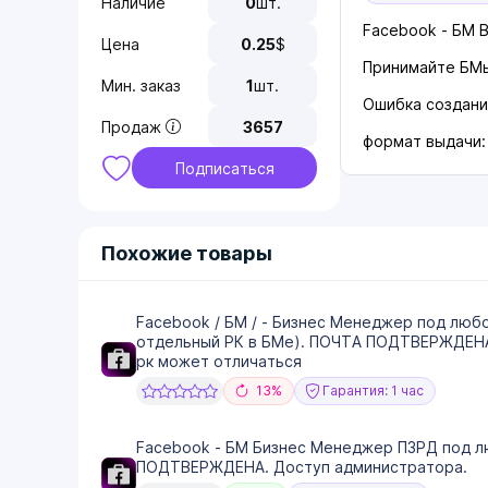
Наличие
0
шт.
Facebook - БM B
Цена
0.25
$
Принимайте БМы
Мин. заказ
1
шт.
Ошибка создани
Продаж
3657
формат выдачи:
Подписаться
Похожие товары
Facebook / БМ / - Бизнес Менеджер под любо
отдельный РК в БМе). ПОЧТА ПОДТВЕРЖДЕНА
рк может отличаться
13%
Гарантия: 1 час
Facebook - БМ Бизнес Менеджер ПЗРД под л
ПОДТВЕРЖДЕНА. Доступ администратора.