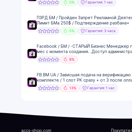
0%
Гарантия: 1 час
ПЗРД БМ / Пройден Запрет Рекламной Деятель
Лимит БМа 250$ / Подтверждение разбана+
0%
Гарантия: 3 часа
Facebook / БМ / -СТАРЫЙ Бизнес Менеджер 
мес с момента создания. .Доступ администр
8%
FB BM UA / Зависшая подача на верификацию 
комплекте / 1 слот РК сразу + от 3 после опл
13%
Гарантия: 1 час
accs-shop.com
Покупате