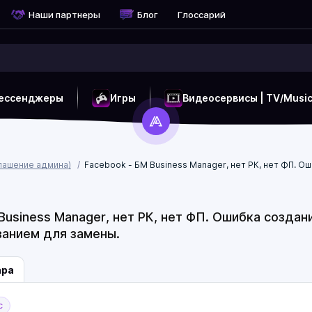
Наши партнеры
Блог
Глоссарий
ессенджеры
Игры
Видеосервисы | TV/Musi
глашение админа)
Facebook - БM Business Manager, нет РК, нет ФП. Ош
Business Manager, нет РК, нет ФП. Ошибка создан
ванием для замены.
ара
с