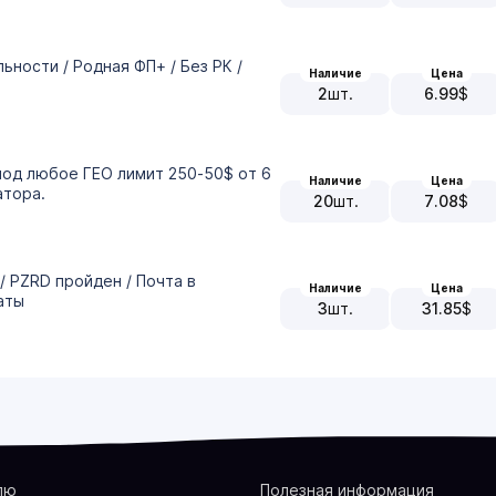
ности / Родная ФП+ / Без РК /
Наличие
Цена
2
шт.
6.99
$
под любое ГЕО лимит 250-50$ от 6
Наличие
Цена
атора.
20
шт.
7.08
$
/ PZRD пройден / Почта в
Наличие
Цена
аты
3
шт.
31.85
$
лю
Полезная информация