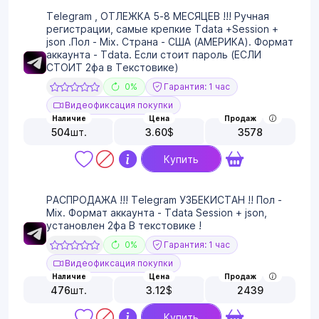
Telegram , ОТЛЕЖКА 5-8 МЕСЯЦЕВ !!! Ручная
регистрации, самые крепкие Tdata +Session +
json .Пол - Mix. Страна - США (АМЕРИКА). Формат
аккаунта - Tdata. Если стоит пароль (ЕСЛИ
СТОИТ 2фа в Текстовике)
0%
Гарантия: 1 час
Видеофиксация покупки
Наличие
Цена
Продаж
504
шт.
3.60
$
3578
Купить
РАСПРОДАЖА !!! Telegram УЗБЕКИСТАН !! Пол -
Mix. Формат аккаунта - Tdata Session + json,
установлен 2фа В текстовике !
0%
Гарантия: 1 час
Видеофиксация покупки
Наличие
Цена
Продаж
476
шт.
3.12
$
2439
Купить