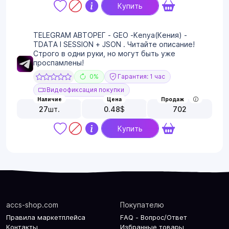
Купить
TELEGRAM АВТОРЕГ - GEO -Kenya(Кения) -
TDATA I SESSION + JSON . Читайте описание!
Строго в одни руки, но могут быть уже
проспамлены!
0%
Гарантия: 1 час
Видеофиксация покупки
Наличие
Цена
Продаж
27
шт.
0.48
$
702
Купить
accs-shop.com
Покупателю
Правила маркетплейса
FAQ - Вопрос/Ответ
Контакты
Избранные товары