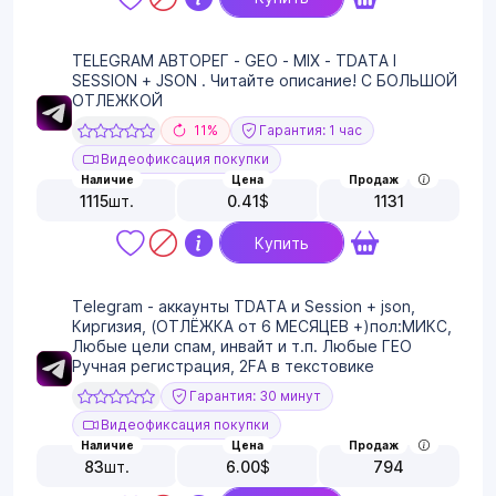
TELEGRAM АВТОРЕГ - GEO - MIX - TDATA I
SESSION + JSON . Читайте описание! С БОЛЬШОЙ
ОТЛЕЖКОЙ
11%
Гарантия: 1 час
Видеофиксация покупки
Наличие
Цена
Продаж
1115
шт.
0.41
$
1131
Купить
Telegram - аккаунты TDATA и Session + json,
Киргизия, (ОТЛЁЖКА от 6 МЕСЯЦЕВ +)пол:МИКС,
Любые цели спам, инвайт и т.п. Любые ГЕО
Ручная регистрация, 2FA в текстовике
Гарантия: 30 минут
Видеофиксация покупки
Наличие
Цена
Продаж
83
шт.
6.00
$
794