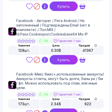
Купить
Facebook - Авторег / Рега Android / Не
заполненный / Подтверждены:Email (нет в
комплекте) / Пол:MIX /
Id:Pass:Cookiesjson:Cookiesbase64 Mix IP
0%
Гарантия: 1 час
Наличие
Цена
Продаж
128
шт.
0.30
$
41367
Купить
Facebook-Микс 6мес+,использованные аккаунты!
Аккаунты отлиты, могут быть долги, баны рк / бм
/ фп. Можно использовать под спам, или иные
цели.
0%
Гарантия: 1 час
Наличие
Цена
Продаж
173
шт.
2.34
$
622