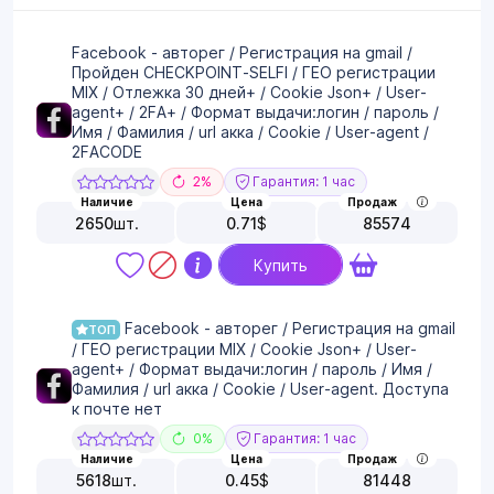
Facebook - авторег / Регистрация на gmail /
Пройден CHECKPOINT-SELFI / ГЕО регистрации
MIX / Отлежка 30 дней+ / Cookie Json+ / User-
agent+ / 2FA+ / Формат выдачи:логин / пароль /
Имя / Фамилия / url акка / Cookie / User-agent /
2FACODE
2%
Гарантия: 1 час
Наличие
Цена
Продаж
2650
шт.
0.71
$
85574
Купить
Facebook - авторег / Регистрация на gmail
ТОП
/ ГЕО регистрации MIX / Cookie Json+ / User-
agent+ / Формат выдачи:логин / пароль / Имя /
Фамилия / url акка / Cookie / User-agent. Доступа
к почте нет
0%
Гарантия: 1 час
Наличие
Цена
Продаж
5618
шт.
0.45
$
81448