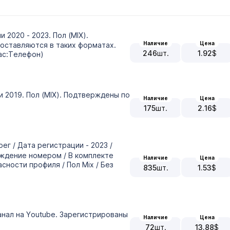
и 2020 - 2023. Пол (MIX).
Наличие
Цена
оставляются в таких форматах.
246
шт.
1.92
$
Пас:Телефон)
ии 2019. Пол (MIX). Подтверждены по
Наличие
Цена
175
шт.
2.16
$
рег / Дата регистрации - 2023 /
рждение номером / В комплекте
Наличие
Цена
сности профиля / Пол Mix / Без
835
шт.
1.53
$
канал на Youtube. Зарегистрированы
Наличие
Цена
72
шт.
13.88
$