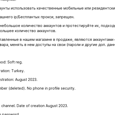
каунты использовать качественные мобильные или резидентски
ашнего ip/Бесплантых прокси, запрещен.
небольшое количество аккаунтов и протестируйте их, подходя
ольшее количество аккаунтов.
тавленные в нашем магазине в продаже, являются аккаунтами
вара, менять в нем доступы на свои (пароли и другие доп. данн
hod: Soft reg.
ration: Turkey.
stration: August 2023.
ber (deleted). No phone in profile security.
channel. Date of creation August 2023.
h password.