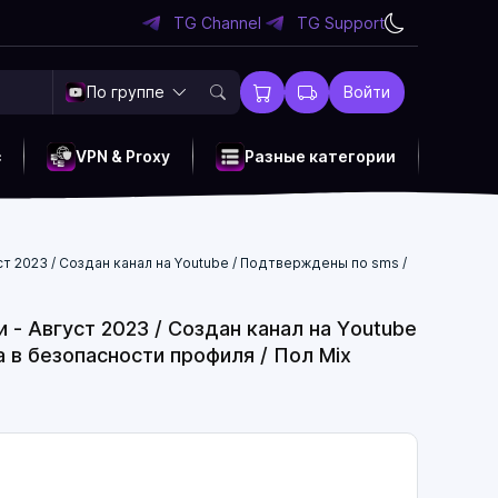
TG Channel
TG Support
По группе
Войти
c
VPN & Proxy
Разные категории
уст 2023 / Создан канал на Youtube / Подтверждены по sms /
и - Август 2023 / Создан канал на Youtube
 в безопасности профиля / Пол Mix