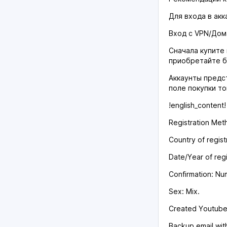
Для входа в ак
Вход с VPN/Дом
Сначала купите 
приобретайте б
Аккаунты предс
поле покупки то
!english_content!
Registration Met
Country of regist
Date/Year of regi
Confirmation: Num
Sex: Mix.
Created Youtube 
Backup email wit