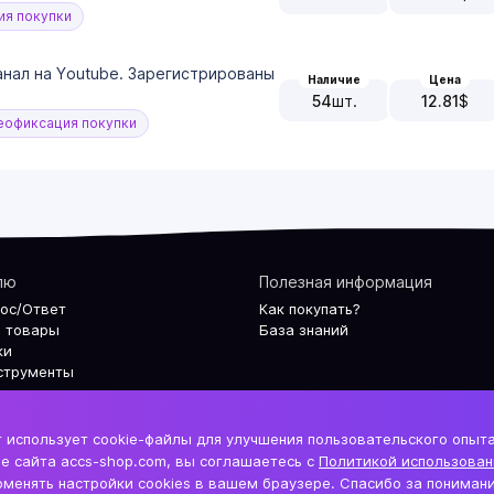
я покупки
канал на Youtube. Зарегистрированы
Наличие
Цена
54
шт.
12.81
$
офиксация покупки
лю
Полезная информация
рос/Ответ
Как покупать?
 товары
База знаний
ки
струменты
 использует cookie-файлы для улучшения пользовательского опыт
е сайта accs-shop.com, вы соглашаетесь с
Политикой использован
менять настройки cookies в вашем браузере. Спасибо за понимани
По
аунтов