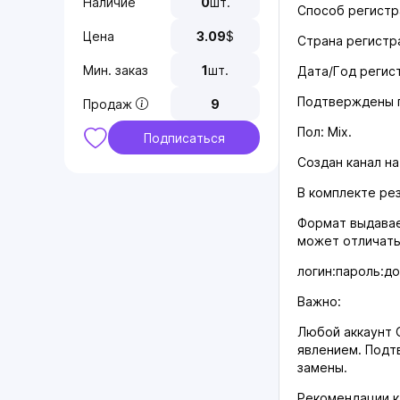
Наличие
0
шт.
Способ регистр
Цена
3.09
$
Страна регистр
Мин. заказ
1
шт.
Дата/Год регист
Подтверждены п
Продаж
9
Пол: Mix.
Подписаться
Создан канал на
В комплекте ре
Формат выдавае
может отличатьс
логин:пароль:до
Важно:
Любой аккаунт 
явлением. Подт
замены.
Рекомендации к