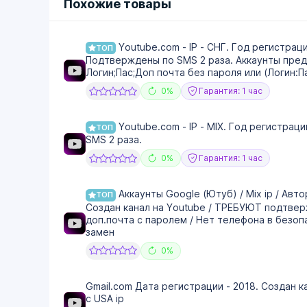
Похожие товары
Youtube.com - IP - СНГ. Год регистраци
ТОП
Подтверждены по SMS 2 раза. Аккаунты пред
Логин;Пас;Доп почта без пароля или (Логин:
0%
Гарантия: 1 час
Youtube.com - IP - MIX. Год регистрац
ТОП
SMS 2 раза.
0%
Гарантия: 1 час
Аккаунты Google (Ютуб) / Mix ip / Авто
ТОП
Создан канал на Youtube / ТРЕБУЮТ подтве
доп.почта с паролем / Нет телефона в безопа
замен
0%
Gmail.com Дата регистрации - 2018. Создан 
с USA ip