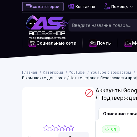
Все категории
Контакты
Помощь
Маркетплейс цифровых товаров
Социальные сети
Почты
М
Главная
Категории
YouTube
YouTube с возрастом
В комплекте доп.почта / Нет телефона в безопасности профи
Аккаунты Googl
/ Подтверждены
Описание тов
0%