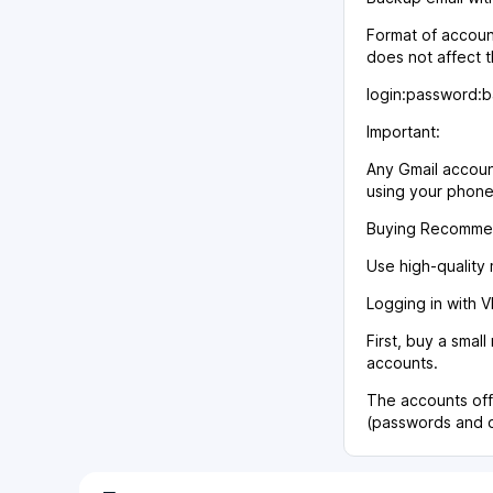
Format of account
does not affect 
login:password:b
Important:
Any Gmail account
using your phone 
Buying Recommen
Use high-quality 
Logging in with 
First, buy a smal
accounts.
The accounts off
(passwords and ot