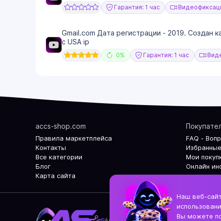
Гарантия: 1 час
Видеофиксаци
Gmail.com Дата регистрации - 2019. Создан 
с USA ip
0%
Гарантия: 1 час
Виде
accs-shop.com
Покупате
Правила маркетплейса
FAQ - Воп
Контакты
Избранные
Все категории
Мои покуп
Блог
Онлайн ин
Карта сайта
Наш веб-сайт
использовани
Вы можете по
Accs-shop.com - Интернет магазин акк