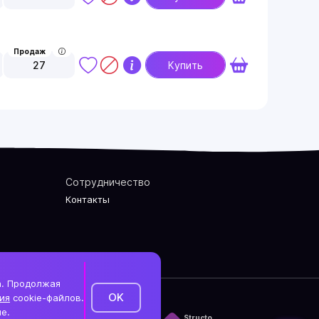
Продаж
27
Купить
Сотрудничество
Контакты
а. Продолжая
OK
ия
cookie-файлов.
е.
литика конфиденциальности
Structo