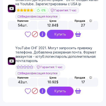
на Youtube. Зарегистрированы с USA ip
0%
Гарантия: 1 час
Видеофиксация покупки
Наличие
Цена
Продаж
54
шт.
12.84
$
27
Купить
YouTube СНГ 2021. Могут запросить привязку
телефона. Добавлена резервная почта. Формат
аккаунтов - ютуб:логин:пароль:дополнительная
почта:пароль
Гарантия: 1 час
Видеофиксация покупки
Наличие
Цена
Продаж
42
шт.
10.92
$
17
Купить