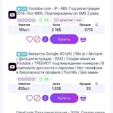
Youtube.com - IP - MIX. Год регистрации
ТОП
2019. Пол (MIX). Подтверждены по SMS 2 раза.
0%
Гарантия: 1 час
Наличие
Цена
Продаж
161
шт.
2.16
$
3713
Купить
Аккаунты Google (Ютуб) / Mix ip / Авторег
ТОП
/ Дата регистрации - 2023 / Создан канал на
Youtube / ТРЕБУЮТ подтверждение номером / В
комплекте доп.почта с паролем / Нет телефона
в безопасности профиля / Пол Mix / Без замен
0%
Наличие
Цена
Продаж
835
шт.
1.53
$
33
Купить
Gmail.com Дата регистрации - 2019. Создан канал