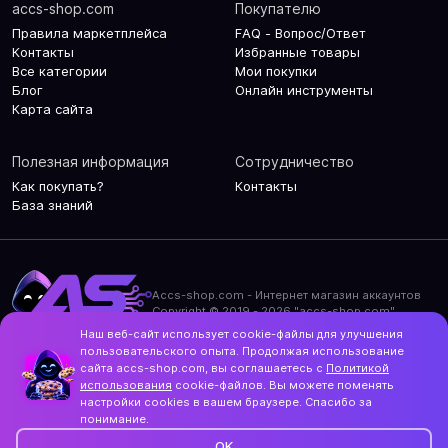
accs-shop.com
Покупателю
Правила маркетплейса
FAQ - Вопрос/Ответ
Контакты
Избранные товары
Все категории
Мои покупки
Блог
Онлайн инструменты
Карта сайта
Полезная информация
Сотрудничество
Как покупать?
Контакты
База знаний
Accs-shop.com - Интернет магазин аккаунтов
Copyright © 2019 - 2026 "accs-shop.com"
Наш веб-сайт использует cookie-файлы для улучшения
Политика конфиденциальности
пользовательского опыта. Продолжая использование
Политика использования cookie-файлов
сайта accs-shop.com, вы соглашаетесь с
Политикой
Контакты и актуальный адрес сайта
использования
cookie-файлов. Вы можете поменять
Structo
настройки cookies в вашем браузере. Спасибо за
Дизайн и разработка
понимание.
OK