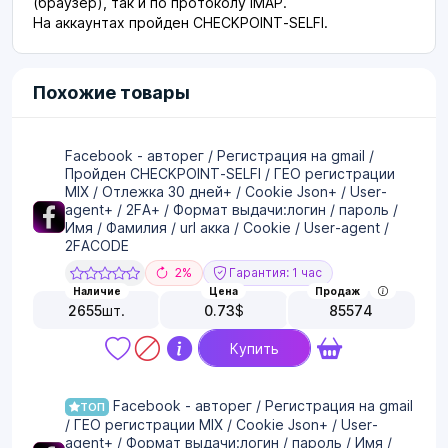
(браузер), так и по протоколу IMAP.
На аккаунтах пройден CHECKPOINT-SELFI.
Похожие товары
Facebook - авторег / Регистрация на gmail /
Пройден CHECKPOINT-SELFI / ГЕО регистрации
MIX / Отлежка 30 дней+ / Cookie Json+ / User-
agent+ / 2FA+ / Формат выдачи:логин / пароль /
Имя / Фамилия / url акка / Cookie / User-agent /
2FACODE
2%
Гарантия: 1 час
Наличие
Цена
Продаж
2655
шт.
0.73
$
85574
Купить
Facebook - авторег / Регистрация на gmail
ТОП
/ ГЕО регистрации MIX / Cookie Json+ / User-
agent+ / Формат выдачи:логин / пароль / Имя /