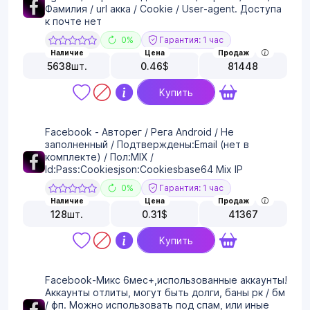
Фамилия / url акка / Cookie / User-agent. Доступа
к почте нет
0%
Гарантия: 1 час
Наличие
Цена
Продаж
5638
шт.
0.46
$
81448
Купить
Facebook - Авторег / Рега Android / Не
заполненный / Подтверждены:Email (нет в
комплекте) / Пол:MIX /
Id:Pass:Cookiesjson:Cookiesbase64 Mix IP
0%
Гарантия: 1 час
Наличие
Цена
Продаж
128
шт.
0.31
$
41367
Купить
Facebook-Микс 6мес+,использованные аккаунты!
Аккаунты отлиты, могут быть долги, баны рк / бм
/ фп. Можно использовать под спам, или иные