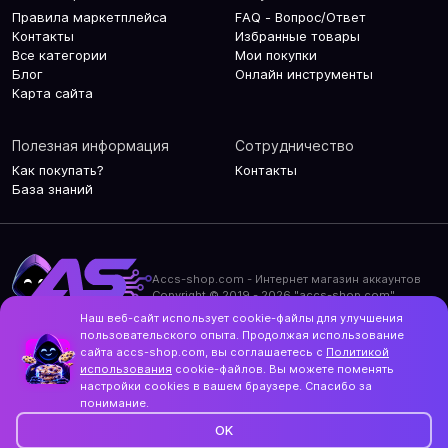
Правила маркетплейса
FAQ - Вопрос/Ответ
Контакты
Избранные товары
Все категории
Мои покупки
Блог
Онлайн инструменты
Карта сайта
Полезная информация
Сотрудничество
Как покупать?
Контакты
База знаний
Accs-shop.com - Интернет магазин аккаунтов
Copyright © 2019 - 2026 "accs-shop.com"
Наш веб-сайт использует cookie-файлы для улучшения
Политика конфиденциальности
пользовательского опыта. Продолжая использование
Политика использования cookie-файлов
сайта accs-shop.com, вы соглашаетесь с
Политикой
Контакты и актуальный адрес сайта
использования
cookie-файлов. Вы можете поменять
Structo
настройки cookies в вашем браузере. Спасибо за
Дизайн и разработка
понимание.
OK