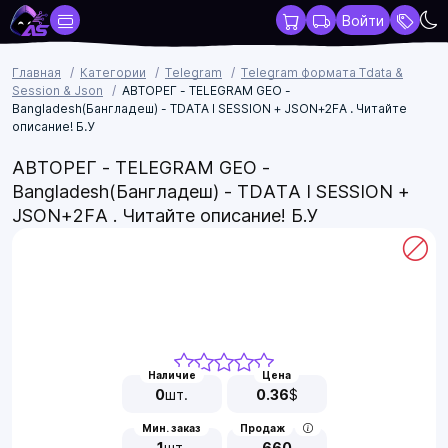
Войти
Главная
Категории
Telegram
Telegram формата Tdata &
Session & Json
АВТОРЕГ - TELEGRAM GEO -
Bangladesh(Бангладеш) - TDATA I SESSION + JSON+2FA . Читайте
описание! Б.У
АВТОРЕГ - TELEGRAM GEO -
Bangladesh(Бангладеш) - TDATA I SESSION +
JSON+2FA . Читайте описание! Б.У
Наличие
Цена
0
шт.
0.36
$
Мин. заказ
Продаж
1
шт.
660