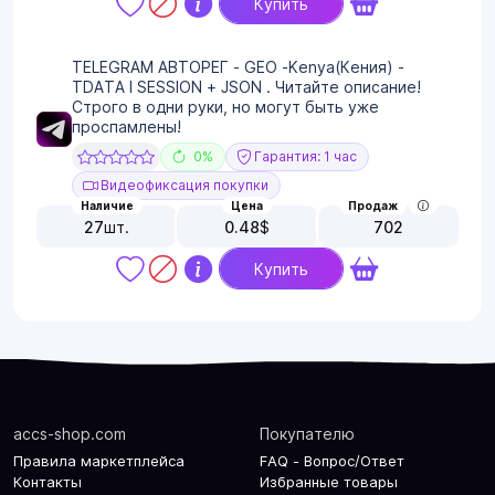
Купить
TELEGRAM АВТОРЕГ - GEO -Kenya(Кения) -
TDATA I SESSION + JSON . Читайте описание!
Строго в одни руки, но могут быть уже
проспамлены!
0%
Гарантия: 1 час
Видеофиксация покупки
Наличие
Цена
Продаж
27
шт.
0.48
$
702
Купить
accs-shop.com
Покупателю
Правила маркетплейса
FAQ - Вопрос/Ответ
Контакты
Избранные товары