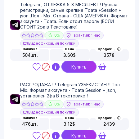
Telegram , ОТЛЕЖКА 5-8 МЕСЯЦЕВ !!! Ручная
регистрации, самые крепкие Tdata +Session +
json .Пол - Mix. Страна - США (АМЕРИКА). Формат
аккаунта - Tdata. Если стоит пароль (ЕСЛИ
СТОИТ 2фа в Текстовике)
0%
Гарантия: 1 час
Видеофиксация покупки
Наличие
Цена
Продаж
504
шт.
3.60
$
3578
Купить
РАСПРОДАЖА !!! Telegram УЗБЕКИСТАН !! Пол -
Mix. Формат аккаунта - Tdata Session + json,
установлен 2фа В текстовике !
0%
Гарантия: 1 час
Видеофиксация покупки
Наличие
Цена
Продаж
476
шт.
3.12
$
2439
Купить