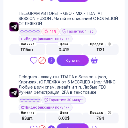
TELEGRAM АВТОРЕГ - GEO - MIX - TDATA I
SESSION + JSON . Читайте описание! С БОЛЬШОЙ
ОТЛЕЖКОЙ
11%
Гарантия: 1 час
Видеофиксация покупки
Наличие
Цена
Продаж
1115
шт.
0.41
$
1131
Купить
Telegram - аккаунты TDATA и Session + json,
Киргизия, (ОТЛЁЖКА от 6 МЕСЯЦЕВ +)пол:МИКС,
Любые цели спам, инвайт и т.п. Любые ГЕО
Ручная регистрация, 2FA в текстовике
Гарантия: 30 минут
Видеофиксация покупки
Наличие
Цена
Продаж
83
шт.
6.00
$
794