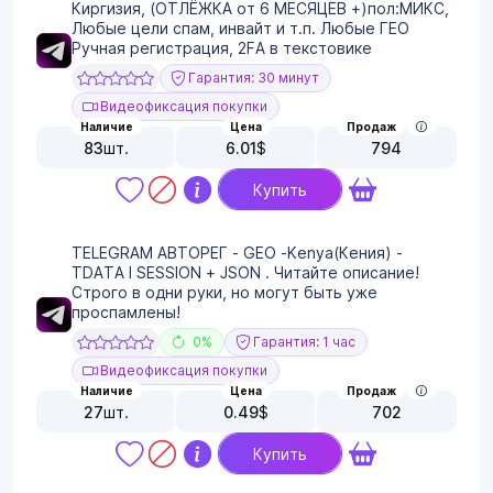
Киргизия, (ОТЛЁЖКА от 6 МЕСЯЦЕВ +)пол:МИКС,
Любые цели спам, инвайт и т.п. Любые ГЕО
Ручная регистрация, 2FA в текстовике
Гарантия: 30 минут
Видеофиксация покупки
Наличие
Цена
Продаж
83
шт.
6.01
$
794
Купить
TELEGRAM АВТОРЕГ - GEO -Kenya(Кения) -
TDATA I SESSION + JSON . Читайте описание!
Строго в одни руки, но могут быть уже
проспамлены!
0%
Гарантия: 1 час
Видеофиксация покупки
Наличие
Цена
Продаж
27
шт.
0.49
$
702
Купить