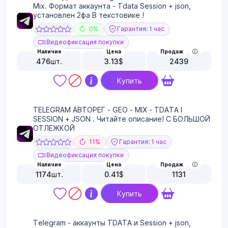
Mix. Формат аккаунта - Tdata Session + json,
установлен 2фа В текстовике !
0%
Гарантия: 1 час
Видеофиксация покупки
Наличие
Цена
Продаж
476
шт.
3.13
$
2439
Купить
TELEGRAM АВТОРЕГ - GEO - MIX - TDATA I
SESSION + JSON . Читайте описание! С БОЛЬШОЙ
ОТЛЕЖКОЙ
11%
Гарантия: 1 час
Видеофиксация покупки
Наличие
Цена
Продаж
1174
шт.
0.41
$
1131
Купить
Telegram - аккаунты TDATA и Session + json,