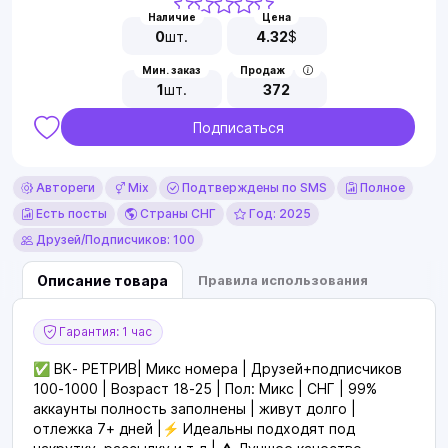
Наличие
Цена
0
шт.
4.32
$
Мин. заказ
Продаж
1
шт.
372
Подписаться
Автореги
Mix
Подтверждены по SMS
Полное
Есть посты
Страны СНГ
Год: 2025
Друзей/Подписчиков: 100
Описание товара
Правила использования
Гарантия: 1 час
✅ ВК- РЕТРИВ| Микс номера | Друзей+подписчиков
100-1000 | Возраст 18-25 | Пол: Микс | СНГ | 99%
аккаунты полность заполнены | живут долго |
отлежка 7+ дней |⚡️ Идеальны подходят под