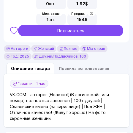
0
шт.
1.92
$
Мин. заказ
Продаж
1
шт.
1546
Подписаться
Автореги
Женский
Полное
Mix стран
Год: 2025
Друзей/Подписчиков: 100
Описание товара
Правила использования
Гарантия: 1 час
VK.COM - авторег [Неактив!](В логине майл или
номер) полностью заполнен | 100+ друзей |
Славянские имена (на кириллице) | Пол ЖЕН |
Отличное качество! (Живут хорошо) На фото
скромные женщины