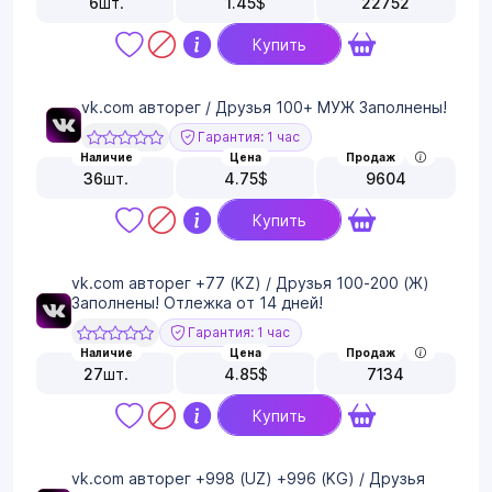
6
шт.
1.45
$
22752
Купить
vk.com авторег / Друзья 100+ МУЖ Заполнены!
Гарантия: 1 час
Наличие
Цена
Продаж
36
шт.
4.75
$
9604
Купить
vk.com авторег +77 (KZ) / Друзья 100-200 (Ж)
Заполнены! Отлежка от 14 дней!
Гарантия: 1 час
Наличие
Цена
Продаж
27
шт.
4.85
$
7134
Купить
vk.com авторег +998 (UZ) +996 (KG) / Друзья