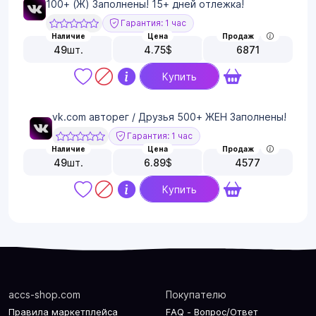
100+ (Ж) Заполнены! 15+ дней отлежка!
Гарантия: 1 час
Наличие
Цена
Продаж
49
шт.
4.75
$
6871
Купить
vk.com авторег / Друзья 500+ ЖЕН Заполнены!
Гарантия: 1 час
Наличие
Цена
Продаж
49
шт.
6.89
$
4577
Купить
accs-shop.com
Покупателю
Правила маркетплейса
FAQ - Вопрос/Ответ