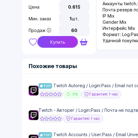
Аккаунты twitc
Цена
0.61
$
Почта резерв по
IP Mix
Мин. заказ
1
шт.
Gender Mix
Интерфейс Mix
Продаж
60
Формат: Log:Pass
Удачной покупк
Купить
Похожие товары
Twitch Autoreg / Login:Pass / Email not 
ТОП
0%
Гарантия: 1 час
Twitch - Авторег / Login:Pass / Почта не под
Гарантия: 1 час
Twitch Accounts / User:Pass / Email Unver
ТОП