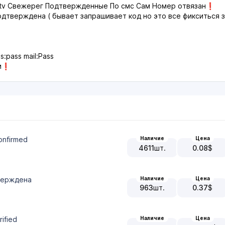
h.tv Свежерег Подтвержденные По смс ️Сам Номер отвязан❗️
дтверждена ( бывает запрашивает код но это все фикситься з
:pass mail:Pass
и❗️
confirmed
Наличие
Цена
4611
шт.
0.08
$
Наличие
Цена
тверждена
963
шт.
0.37
$
ified
Наличие
Цена