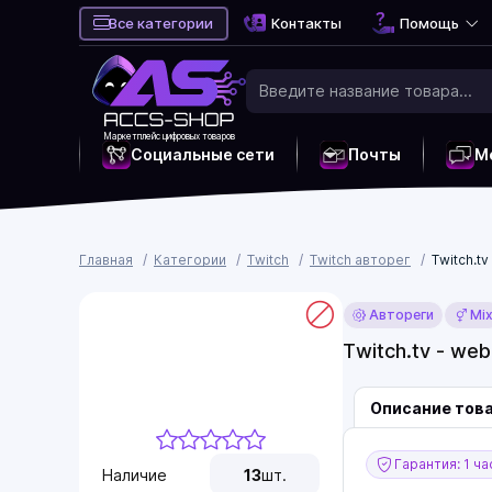
Все категории
Контакты
Помощь
Маркетплейс цифровых товаров
Социальные сети
Почты
М
Главная
Категории
Twitch
Twitch авторег
Twitch.t
Автореги
Mi
Twitch.tv - we
Описание тов
Гарантия: 1 ча
Наличие
13
шт.