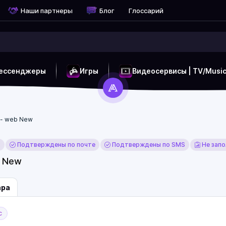
Наши партнеры
Блог
Глоссарий
ессенджеры
Игры
Видеосервисы | TV/Musi
v - web New
x
Подтверждены по почте
Подтверждены по SMS
Не запо
b New
ара
с