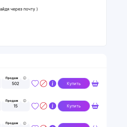
айдя через почту )
Продаж
502
Купить
Продаж
15
Купить
Продаж