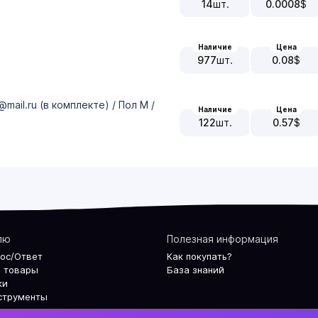
14
шт.
0.0008
$
Наличие
Цена
977
шт.
0.08
$
ail.ru (в комплекте) / Пол М /
Наличие
Цена
122
шт.
0.57
$
лю
Полезная информация
рос/Ответ
Как покупать?
 товары
База знаний
ки
струменты