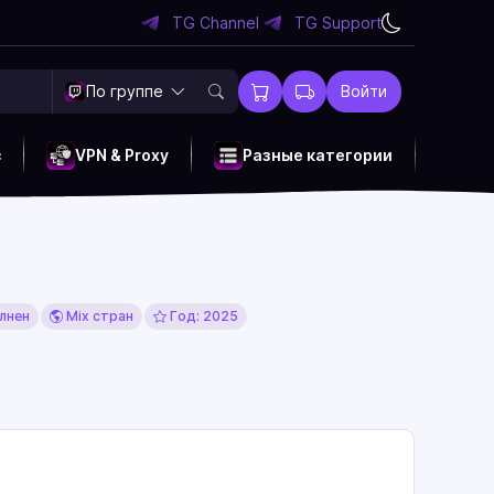
TG Channel
TG Support
По группе
Войти
c
VPN & Proxy
Разные категории
лнен
Mix стран
Год: 2025