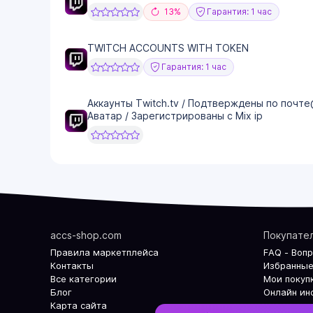
13%
Гарантия: 1 час
TWITCH ACCOUNTS WITH TOKEN
Гарантия: 1 час
Аккаунты Twitch.tv / Подтверждены по почте@m
Аватар / Зарегистрированы c Mix ip
accs-shop.com
Покупате
Правила маркетплейса
FAQ - Воп
Контакты
Избранные
Все категории
Мои покуп
Блог
Онлайн ин
Карта сайта