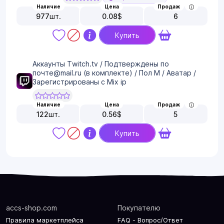
Наличие
Цена
Продаж
977
шт.
0.08
$
6
Купить
Аккаунты Twitch.tv / Подтверждены по
почте@mail.ru (в комплекте) / Пол М / Аватар /
Зарегистрированы c Mix ip
Наличие
Цена
Продаж
122
шт.
0.56
$
5
Купить
accs-shop.com
Покупателю
Правила маркетплейса
FAQ - Вопрос/Ответ