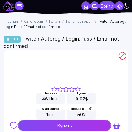
Войти
Главная
Категории
Twitch
Twitch авторег
Twitch Autoreg /
Login:Pass / Email not confirmed
Twitch Autoreg / Login:Pass / Email not
ТОП
confirmed
Наличие
Цена
4611
шт.
0.07
$
Мин. заказ
Продаж
1
шт.
502
Купить