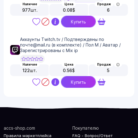
Наличие
Цена
Продаж
977
шт.
0.08
$
6
Купить
Аккаунты Twitch.tv / Подтверждены по
почте@mail.ru (в комплекте) / Пол М / Аватар /
Зарегистрированы c Mix ip
Наличие
Цена
Продаж
122
шт.
0.56
$
5
Купить
accs-shop.com
Покупателю
Правила маркетплейса
FAQ - Вопрос/Ответ