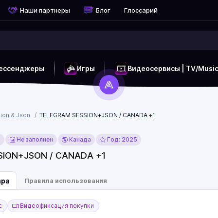
Наши партнеры
Блог
Глоссарий
ессенджеры
Игры
Видеосервисы | TV/Musi
ion & Json
TELEGRAM SESSION+JSON / CANADA +1
x
Не заполнен
Канада
Год: 2025
SION+JSON / CANADA +1
ара
Правила использования
с
Видеофиксация покупки