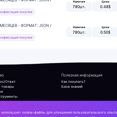
Наличие
Цена
780
шт.
0.48
$
офиксация покупки
 МЕСЯЦЕВ - ФОРМАТ: JSON /
Наличие
Цена
780
шт.
0.50
$
офиксация покупки
лю
Полезная информация
рос/Ответ
Как покупать?
 товары
База знаний
ки
струменты
 использует cookie-файлы для улучшения пользовательского опыт