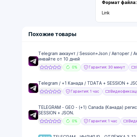
Формат файла:
Link
Похожие товары
Telegram аккаунт / Session+Json / Авторег / 
инвайте от 10 дней
0%
Гарантия: 30 минут
Telegram / +1 Канада / TDATA + SESSION + 
Гарантия: 1 час
Видеофиксаци
TELEGRAM - GEO - (+1) Canada (Канада) регис
SESSION + JSON.
0%
Гарантия: 1 час
Виде
TELEGRAM - ИНДИЯ IP - ОТЛЁЖКА 3-12