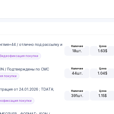
Англия+44 / отлично под рассылку и
Наличие
Цена
18
шт.
1.63
$
Видеофиксация покупки
Наличие
Цена
JSON / Подтверждены по СМС
44
шт.
1.04
$
я покупки
трация от 24.01.2026 ; TDATA;
Наличие
Цена
391
шт.
1.15
$
офиксация покупки
 МЕСЯЦЕВ - ФОРМАТ: JSON /