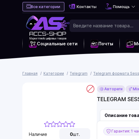
Все категории
Контакты
Помощь
Маркетплейс цифровых товаров
Социальные сети
Почты
М
Главная
Категории
Telegram
Telegram формата Sess
Автореги
Mi
TELEGRAM SES
Описание тов
Гарантия: 1 ча
Наличие
0
шт.