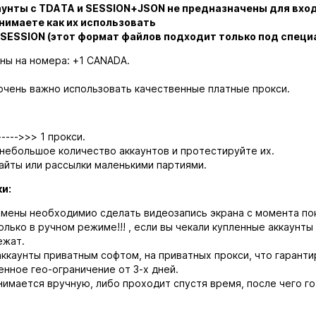
аунты с TDATA и SESSION+JSON не предназначены для вхо
нимаете как их использовать
SESSION (этот формат файлов подходит только под специ
ны на номера: +1 CANADA.
очень важно использовать качественные платные прокси.
----->>> 1 прокси.
 небольшое количество аккаунтов и протестируйте их.
айты или рассылки маленькими партиями.
ки:
амены необходимио сделать видеозапись экрана с момента пок
олько в ручном режиме!!! , если вы чекали купленные аккаунты
ежат.
ккаунты приватным софтом, на приватных прокси, что гарантир
нное гео-ограничение от 3-х дней.
нимается вручную, либо проходит спустя время, после чего г