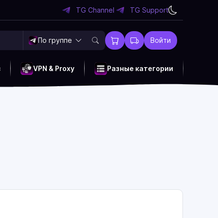
TG Channel
TG Support
По группе
Войти
c
VPN & Proxy
Разные категории