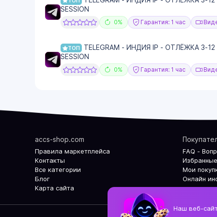
ТОП
SESSION
0%
Гарантия: 1 час
Виде
TELEGRAM - ИНДИЯ IP - ОТЛЁЖКА 3-12
ТОП
SESSION
0%
Гарантия: 1 час
Виде
accs-shop.com
Покупате
Правила маркетплейса
FAQ - Воп
Контакты
Избранные
Все категории
Мои покуп
Блог
Онлайн ин
Карта сайта
Наш веб-сайт