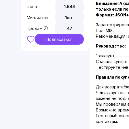
Внимание! Акк
Цена
1.54
$
только если по
Формат: JSON+
Мин. заказ
1
шт.
Зарагестрирова
Продаж
47
Пол: MIX.
Рекомендация: 
Подписаться
Руководство:
1 аккаунт -------
Сначала купите
Тестируйте инв
Правила покуп
Для возврата/з
Чек аккаунтов т
замене не подл
Мы проверяем а
Возможно време
Гео-спамблок с
контактам.