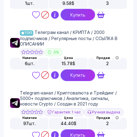
1
шт.
9.58
$
3
Купить
Телеграм канал / КРИПТА / 2000
ТОП
подписчиков / Регулярные посты / ССЫЛКА В
ОПИСАНИИ
0%
Наличие
Цена
Продаж
6
шт.
15.78
$
2
Купить
Telegram-канал / Криптовалюта и Трейдинг /
5000+ подписчиков / Аналитика, сигналы,
новости Crypto / Создан в 2021 году
Гарантия: 1 час
Ручная выдача
Наличие
Цена
Продаж
97
шт.
44.40
$
2
Купить