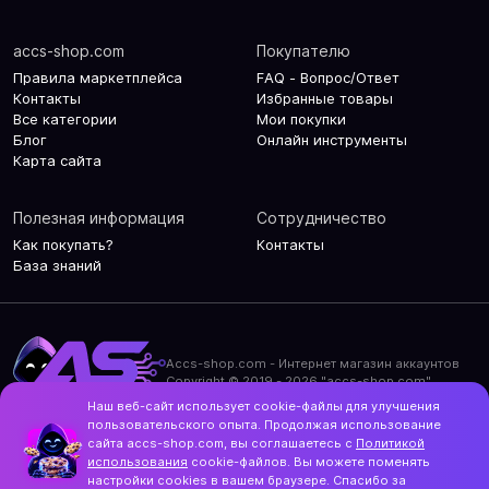
accs-shop.com
Покупателю
Правила маркетплейса
FAQ - Вопрос/Ответ
Контакты
Избранные товары
Все категории
Мои покупки
Блог
Онлайн инструменты
Карта сайта
Полезная информация
Сотрудничество
Как покупать?
Контакты
База знаний
Accs-shop.com - Интернет магазин аккаунтов
Copyright © 2019 - 2026 "accs-shop.com"
Наш веб-сайт использует cookie-файлы для улучшения
Политика конфиденциальности
пользовательского опыта. Продолжая использование
Политика использования cookie-файлов
сайта accs-shop.com, вы соглашаетесь с
Политикой
Контакты и актуальный адрес сайта
использования
cookie-файлов. Вы можете поменять
Structo
настройки cookies в вашем браузере. Спасибо за
Дизайн и разработка