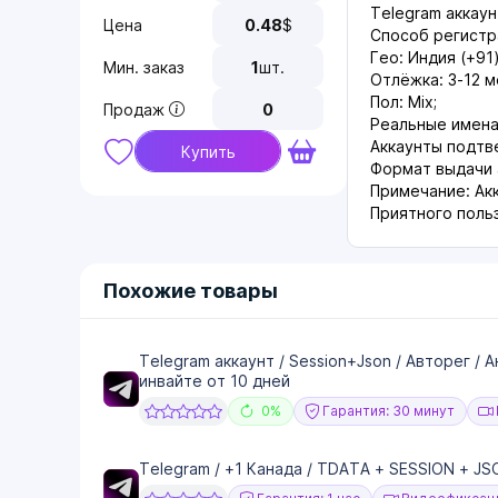
Telegram аккау
Цена
0.48
$
Способ регистр
Гео: Индия (+91)
Мин. заказ
1
шт.
Отлёжка: 3-12 м
Пол: Mix;
Продаж
0
Реальные имена
Аккаунты подт
Купить
Формат выдачи а
Примечание: Ак
Приятного поль
Похожие товары
Telegram аккаунт / Session+Json / Авторег / 
инвайте от 10 дней
0%
Гарантия: 30 минут
Telegram / +1 Канада / TDATA + SESSION + 