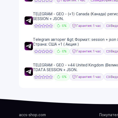
Гарантия: 1 час
Видеофиксаци
TELEGRAM - GEO - (+1) Canada (Канада) регис
SESSION + JSON.
0%
Гарантия: 1 час
Виде
Telegram авторег &gt; Формат: session + json 
Страна: США +1 ( Акция )
0%
Гарантия: 1 час
Виде
TELEGRAM - GEO - +44 United Kingdom (Велик
TDATA SESSION + JSON.
0%
Гарантия: 1 час
Виде
accs-shop.com
Покупате