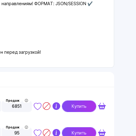
м направлениям! ФОРМАТ: JSON/SESSION ✔️
н перед загрузкой!
Продаж
6851
Купить
Продаж
95
Купить