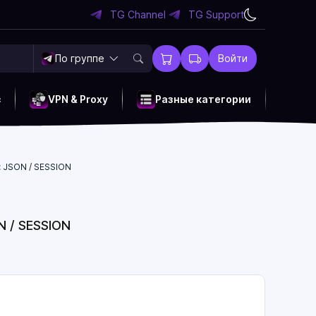
TG Channel
TG Support
По группе
Войти
c
VPN & Proxy
Разные категории
 JSON / SESSION
 / SESSION