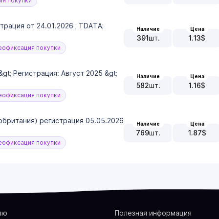
я покупки
трация от 24.01.2026 ; TDATA;
Наличие
Цена
391
шт.
1.13
$
офиксация покупки
&gt; Регистрация: Август 2025 &gt;
Наличие
Цена
582
шт.
1.16
$
офиксация покупки
обритания) регистрация 05.05.2026
Наличие
Цена
769
шт.
1.87
$
офиксация покупки
лю
Полезная информация