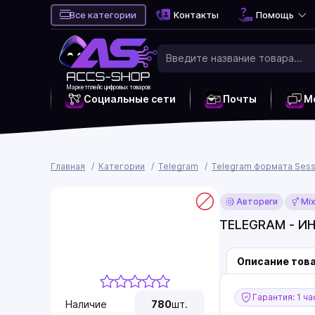
Все категории
Контакты
Помощь
Маркетплейс цифровых товаров
Социальные сети
Почты
М
Главная
Категории
Telegram
Telegram формата Sess
Автореги
Mi
TELEGRAM - ИН
Описание тов
Гарантия: 1 ча
Наличие
780
шт.