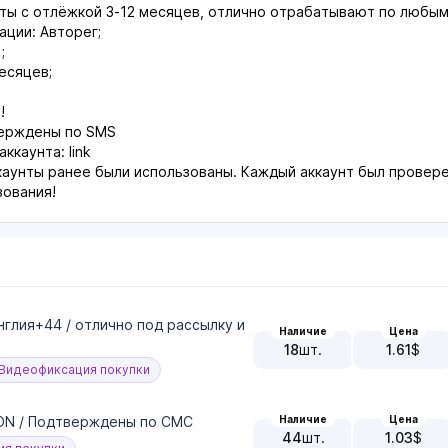
нты c отлёжкой 3-12 месяцев, отлично отрабатывают по любы
ации: Авторег;
;
есяцев;
!
верждены по SMS
ккаунта: link
каунты ранее были использованы. Каждый аккаунт был провере
зования!
Англия+44 / отлично под рассылку и
Наличие
Цена
18
шт.
1.61
$
Видеофиксация покупки
Наличие
Цена
JSON / Подтверждены по СМС
44
шт.
1.03
$