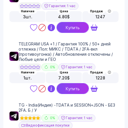
Гарантия: 1 час
Наличие
Цена
Продаж
3
шт.
4.80
$
1247
Купить
TELEGRAM USA +1 / Гарантия 100% / 50+ дней
отлежка / Пол: МИКС / TDATA / 2FA-вкл
(противоугонка) / Автобновления отключены /
Любые цели и ГЕО
0%
Гарантия: 1 час
Наличие
Цена
Продаж
1
шт.
7.20
$
1228
Купить
TG - India(Индия) -TDATA и SESSION+JSON - БЕЗ
2FA. Б / У
0%
Гарантия: 1 час
Видеофиксация покупки