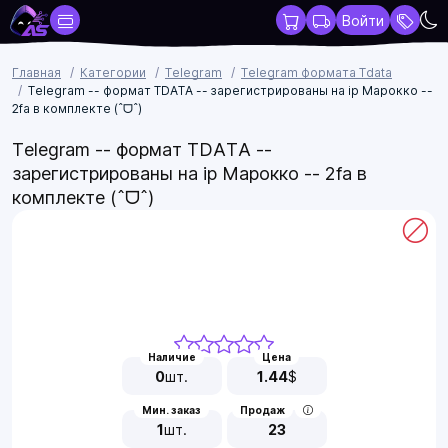
Войти
Главная
Категории
Telegram
Telegram формата Tdata
Telegram -- формат TDATA -- зарегистрированы на ip Марокко --
2fa в комплекте (ˆᗜˆ)
Telegram -- формат TDATA --
зарегистрированы на ip Марокко -- 2fa в
комплекте (ˆᗜˆ)
Наличие
Цена
0
шт.
1.44
$
Мин. заказ
Продаж
1
шт.
23