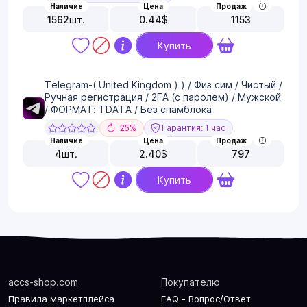
Наличие
Цена
Продаж
1562
шт.
0.44
$
1153
Купить
Telegram-( United Kingdom ) ) / Физ сим / Чистый /
Ручная регистрация / 2FA (с паролем) / Мужской
/ ФОРМАТ: TDATA / Без спамблока
25%
Гарантия: 1 час
Наличие
Цена
Продаж
4
шт.
2.40
$
797
Купить
accs-shop.com
Покупателю
Правила маркетплейса
FAQ - Вопрос/Ответ