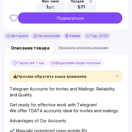
Мин. заказ
Продаж
1
шт.
571
Подписаться
Автореги
Не заполнен
Кения
Год: 2025
Описание товара
Правила использования
Гарантия: 1 час
Видеофиксация покупки
Просим обратить ваше внимание
Telegram Accounts for Invites and Mailings: Reliability
and Quality
Get ready for effective work with Telegram!
We offer TDATA accounts ideal for invites and mailings.
Advantages of Our Accounts
✔️ Manually registered using mobile IPs