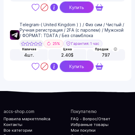
Купить
Telegram-( United Kingdom ) ) / Физ сим / Чистый /
Ручная регистрация / 2FA (с паролем) / Мужской
/ ФОРМАТ: TDATA / Без спамблока
25%
Гарантия: 1 час
Наличие
Цена
Продаж
4
шт.
2.40
$
797
Купить
accs-shop.com
Покупателю
Правила маркетплейса
FAQ - Вопрос/Ответ
Контакты
Избранные товары
Все категории
Мои покупки