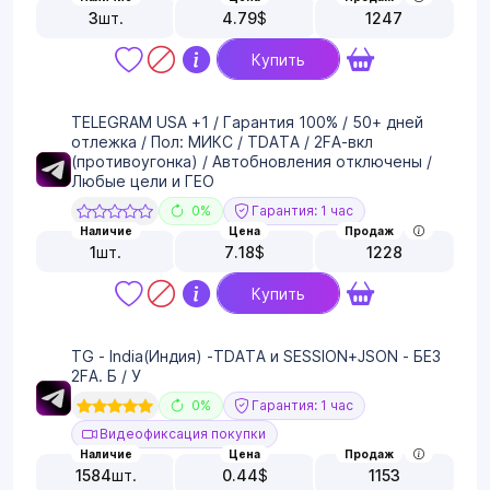
3
шт.
4.79
$
1247
Купить
TELEGRAM USA +1 / Гарантия 100% / 50+ дней
отлежка / Пол: МИКС / TDATA / 2FA-вкл
(противоугонка) / Автобновления отключены /
Любые цели и ГЕО
0%
Гарантия: 1 час
Наличие
Цена
Продаж
1
шт.
7.18
$
1228
Купить
TG - India(Индия) -TDATA и SESSION+JSON - БЕЗ
2FA. Б / У
0%
Гарантия: 1 час
Видеофиксация покупки
Наличие
Цена
Продаж
1584
шт.
0.44
$
1153