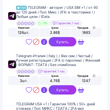
TELEGRAM - авторег / USA SIM +1 / от 90
ТОП
до 120 дней / Пол: Микс / 2FA: в текстовике ! /
Любые цели / tData
0%
Гарантия: 1 час
Наличие
Цена
Продаж
126
шт.
2.86
$
1663
Купить
Telegram-Италия ( Italy ) / Физ сим / Чистый /
Ручная регистрация / 2FA (с паролем) / Женский
/ ФОРМАТ: TDATA / Без спамблока
Гарантия: 1 час
Наличие
Цена
Продаж
3
шт.
4.76
$
1247
Купить
TELEGRAM USA +1 / Гарантия 100% / 50+ дней
отлежка / Пол: МИКС / TDATA / 2FA-вкл