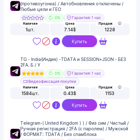
(противоугонка) / Автобновления отключены /
Любые цели и ГЕО
0%
Гарантия: 1 час
Наличие
Цена
Продаж
1
шт.
7.14
$
1228
Купить
TG - India(Индия) -TDATA и SESSION+JSON - БЕЗ
2FA. Б / У
0%
Гарантия: 1 час
Видеофиксация покупки
Наличие
Цена
Продаж
1584
шт.
0.43
$
1153
Купить
Telegram-( United Kingdom ) ) / Физ сим / Чистый /
Ручная регистрация / 2FA (с паролем) / Мужской
/ ФОРМАТ: TDATA / Без спамблока