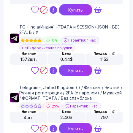
Купить
TG - India(Индия) -TDATA и SESSION+JSON - БЕЗ
2FA. Б / У
0%
Гарантия: 1 час
Видеофиксация покупки
Наличие
Цена
Продаж
1572
шт.
0.44
$
1153
Купить
Telegram-( United Kingdom ) ) / Физ сим / Чистый /
Ручная регистрация / 2FA (с паролем) / Мужской
/ ФОРМАТ: TDATA / Без спамблока
25%
Гарантия: 1 час
Наличие
Цена
Продаж
4
шт.
2.40
$
797
Купить