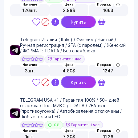
Наличие
Цена
Продаж
126
шт.
2.88
$
1663
Купить
Telegram-Италия ( Italy ) / Физ сим / Чистый /
Ручная регистрация / 2FA (с паролем) / Женский
/ ФОРМАТ: TDATA / Без спамблока
Гарантия: 1 час
Наличие
Цена
Продаж
3
шт.
4.80
$
1247
Купить
TELEGRAM USA +1 / Гарантия 100% / 50+ дней
отлежка / Пол: МИКС / TDATA / 2FA-вкл
(противоугонка) / Автобновления отключены /
Любые цели и ГЕО
0%
Гарантия: 1 час
Наличие
Цена
Продаж
1
шт.
7.20
$
1228