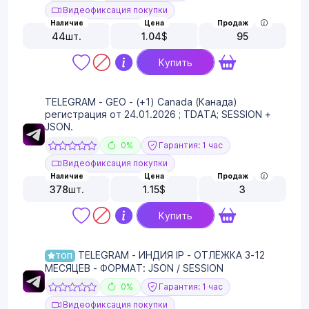
Видеофиксация покупки
Наличие
Цена
Продаж
44
шт.
1.04
$
95
Купить
TELEGRAM - GEO - (+1) Canada (Канада)
регистрация от 24.01.2026 ; TDATA; SESSION +
JSON.
0%
Гарантия: 1 час
Видеофиксация покупки
Наличие
Цена
Продаж
378
шт.
1.15
$
3
Купить
TELEGRAM - ИНДИЯ IP - ОТЛЁЖКА 3-12
ТОП
МЕСЯЦЕВ - ФОРМАТ: JSON / SESSION
0%
Гарантия: 1 час
Видеофиксация покупки