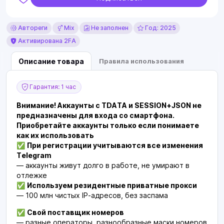
Автореги
Mix
Не заполнен
Год: 2025
Активирована 2FA
Описание товара
Правила использования
Гарантия: 1 час
Внимание! Аккаунты с TDATA и SESSION+JSON не
предназначены для входа со смартфона.
Приобретайте аккаунты только если понимаете
как их использовать
✅
При регистрации учитываются все изменения
Telegram
— аккаунты живут долго в работе, не умирают в
отлежке
✅
Используем резидентные приватные прокси
— 100 млн чистых IP-адресов, без заспама
✅
Свой поставщик номеров
— разные операторы, разнообразные маски номеров