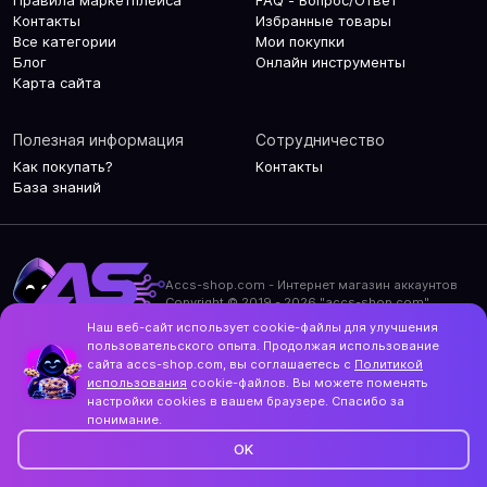
Правила маркетплейса
FAQ - Вопрос/Ответ
Контакты
Избранные товары
Все категории
Мои покупки
Блог
Онлайн инструменты
Карта сайта
Полезная информация
Сотрудничество
Как покупать?
Контакты
База знаний
Accs-shop.com - Интернет магазин аккаунтов
Copyright © 2019 - 2026 "accs-shop.com"
Наш веб-сайт использует cookie-файлы для улучшения
Политика конфиденциальности
пользовательского опыта. Продолжая использование
Политика использования cookie-файлов
сайта accs-shop.com, вы соглашаетесь с
Политикой
Контакты и актуальный адрес сайта
использования
cookie-файлов. Вы можете поменять
Structo
настройки cookies в вашем браузере. Спасибо за
Дизайн и разработка
понимание.
OK